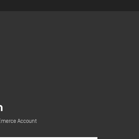
n
e Emerce Account