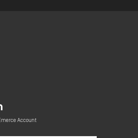
n
e Emerce Account