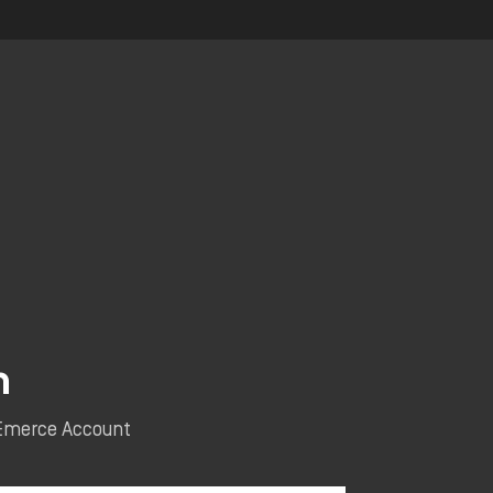
n
e Emerce Account