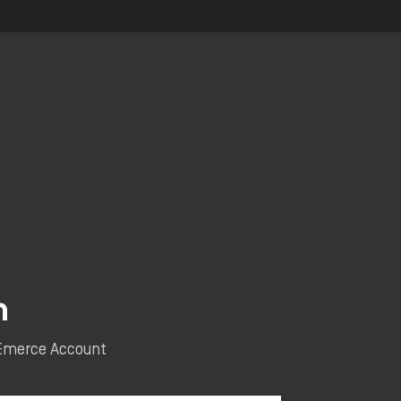
n
e Emerce Account