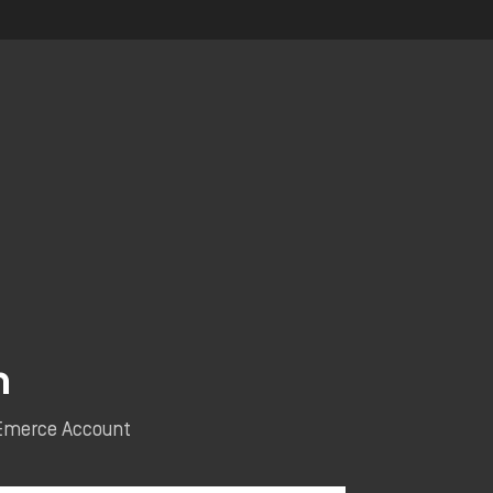
n
e Emerce Account