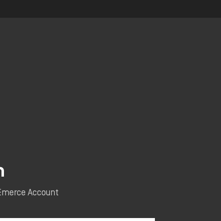
n
e Emerce Account