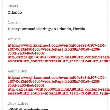
Plaats
Orlando
Locatie
Disney Coronado Springs in Orlando, Florida
Website
https://www.qlikconnect.com/event/afd0e8e8-6307-4f74-
af07-0613dd9b45c0/websitePage:fa6d38a7-00a9-4208-
850d-24034be64900?
utm_campaign=701R500000Bxm3uIAB&utm_content=regl
release&utm_source=Internal&utm_team=COM&utm_term
Aanmelden
https://www.qlikconnect.com/event/afd0e8e8-6307-4f74-
af07-0613dd9b45c0/websitePage:fa6d38a7-00a9-4208-
850d-24034be64900?
utm_campaign=701R500000Bxm3uIAB&utm_content=regl
release&utm_source=Internal&utm_team=COM&utm_term
E-mailadres