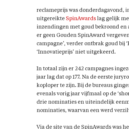
reclameprijs was donderdagavond, in
uitgereikte
SpinAwards
lag gelijk me
inzendingen met goud bekroond en a
er geen Gouden SpinAward vergeven 
campagne’, verder ontbrak goud bij ‘
‘Innovatieprijs’ niet uitgekeerd.
In totaal zijn er 242 campagnes inge
jaar lag dat op 177. Na de eerste jur
koploper te zijn. Bij de bureaus ging
evenals vorig jaar vijfmaal op de ‘sh
drie nominaties en uiteindelijk eenm
nominaties, waarvan een werd verzil
Via de site van de SpinAwards was he