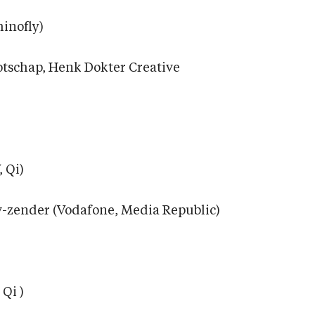
hinofly)
otschap, Henk Dokter Creative
 Qi)
v-zender (Vodafone, Media Republic)
Qi )