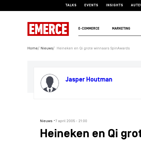
TALKS
EVENTS
INSIGHTS
AUTE
E-COMMERCE
MARKETING
Home
Nieuws
Heineken en Qi grote winnaars SpinAwards
Jasper Houtman
-
Nieuws
7 april 2005 - 21:00
Heineken en Qi gro