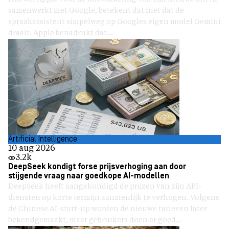
samenwerkt met Google, betekent dat niet dat de
spraakassistent simpelweg op Googles eigen model Gemini
draait. Apple benadrukt dat...
Artificial Intelligence
10 aug 2026
3.2k
DeepSeek kondigt forse prijsverhoging aan door
stijgende vraag naar goedkope AI-modellen
DeepSeek heeft aangekondigd de prijzen van zijn API-
diensten op korte termijn aanzienlijk te verhogen. Volgens
de Chinese AI-start-up worden de nieuwe tarieven later
bekendgemaakt, maar gebruikers doen er goed...