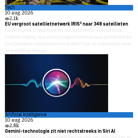
Tech
10 aug 2026
2.1k
EU vergroot satellietnetwerk IRIS² naar 348 satellieten
De Europese Commissie en het SpaceRISE-consortium
hebben vrijdag een uitvoeringsovereenkomst getekend die
het Europese satellietnetwerk IRIS² van de tekentafel naar
de bouwfase brengt.
Artificial Intelligence
10 aug 2026
2.8k
Gemini-technologie zit niet rechtstreeks in Siri AI
Hoewel Apple voor de ontwikkeling van zijn nieuwe Siri AI