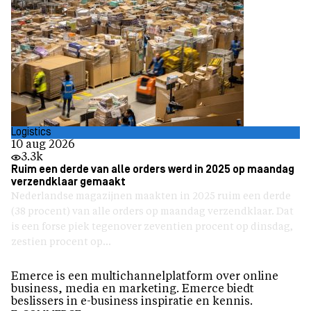
Logistics
10 aug 2026
3.3k
Ruim een derde van alle orders werd in 2025 op maandag
verzendklaar gemaakt
Nederlandse magazijnen maakten in 2025 ruim een derde
(38 procent) van alle orders op maandag verzendklaar. Dat
is een forse piek tegenover zeventien procent op dinsdag,
zestien procent op...
Emerce is een multichannelplatform over online
business, media en marketing. Emerce biedt
beslissers in e-business inspiratie en kennis.