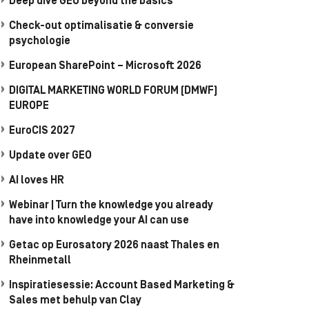
Deep dive GEO beyond the basics
Check-out optimalisatie & conversie
psychologie
European SharePoint – Microsoft 2026
DIGITAL MARKETING WORLD FORUM (DMWF)
EUROPE
EuroCIS 2027
Update over GEO
AI loves HR
Webinar | Turn the knowledge you already
have into knowledge your AI can use
Getac op Eurosatory 2026 naast Thales en
Rheinmetall
Inspiratiesessie: Account Based Marketing &
Sales met behulp van Clay