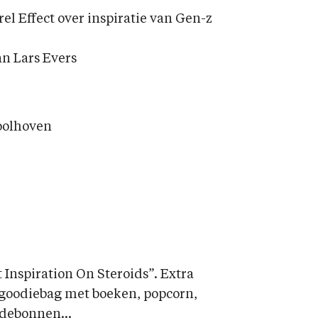
el Effect over inspiratie van Gen-z
an Lars Evers
Koolhoven
t Inspiration On Steroids”. Extra
 goodiebag met boeken, popcorn,
ardebonnen…