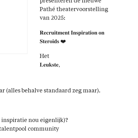
presenteren de nieuwe
Pathé theatervoorstelling
van 2025:
𝐑𝐞𝐜𝐫𝐮𝐢𝐭𝐦𝐞𝐧𝐭 𝐈𝐧𝐬𝐩𝐢𝐫𝐚𝐭𝐢𝐨𝐧 𝐨𝐧
𝐒𝐭𝐞𝐫𝐨𝐢𝐝𝐬 ❤️
Het
𝐋𝐞𝐮𝐤𝐬𝐭𝐞,
ar (alles behalve standaard zeg maar).
inspiratie nou eigenlijk)?
 talentpool community