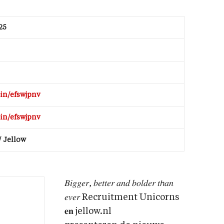
25
.in/efswjpnv
.in/efswjpnv
/ Jellow
𝐵𝑖𝑔𝑔𝑒𝑟, 𝑏𝑒𝑡𝑡𝑒𝑟 𝑎𝑛𝑑 𝑏𝑜𝑙𝑑𝑒𝑟 𝑡𝘩𝑎𝑛
𝑒𝑣𝑒𝑟 Recruitment Unicorns
𝐞𝐧 jellow.nl