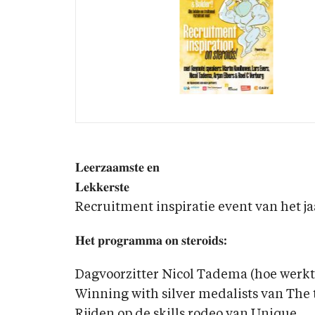
𝐋𝐞𝐞𝐫𝐳𝐚𝐚𝐦𝐬𝐭𝐞 𝐞𝐧
𝐋𝐞𝐤𝐤𝐞𝐫𝐬𝐭𝐞
Recruitment inspiratie event van het ja
𝐇𝐞𝐭 𝐩𝐫𝐨𝐠𝐫𝐚𝐦𝐦𝐚 𝐨𝐧 𝐬𝐭𝐞𝐫𝐨𝐢𝐝𝐬:
Dagvoorzitter Nicol Tadema (hoe werkt 
Winning with silver medalists van The
Rijden op de skills rodeo van Unique