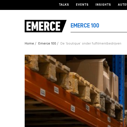
TALKS
EVENTS
INSIGHTS
AUTE
EMERCE 100
Home
Emerce 100
De ‘boutique’ onder fulfilmentbedrijven