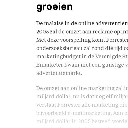
groeien
De malaise in de online advertentiemar
2005 zal de omzet aan reclame op inte
Met deze voorspelling komt Forrester
onderzoeksbureau zal rond die tijd o
marketingbudget in de Verenigde St
Emarketer kwam met een gunstige vo
advertentiemarkt.
De omzet aan online marketing zal in
miljard dollar, nu is dat nog elf mil
verstaat Forrester alle marketing di
bijvoorbeeld e-mailmarketing. Aan on
miljard dollar in 2005 besteed worde