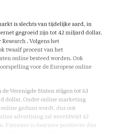
kt is slechts van tijdelijke aard, in
rnet gegroeid zijn tot 42 miljard dollar.
 Research . Volgens het
ok twaalf procent van het
aten online besteed worden. Ook
orspelling voor de Europese online
 de Verenigde Staten stijgen tot 63
jard dollar. Onder online marketing
e online gedaan wordt, dus ook
line advertising zal wereldwijd 42
n. Forrester is daarmee positiever dan