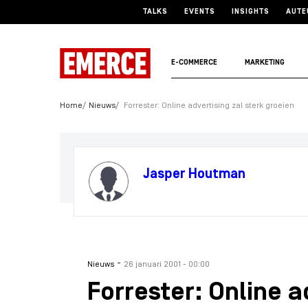
TALKS
EVENTS
INSIGHTS
AUTE
E-COMMERCE
MARKETING
Home
Nieuws
Forrester: Online advertising zal sterk groeien
Jasper Houtman
-
Nieuws
26 januari 2001 - 00:00
Forrester: Online a