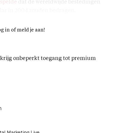
spelde
dat de wereldwijde bestedingen
llar in 2004 zouden bedragen.
og in of meld je aan!
rijg onbeperkt toegang tot premium
n