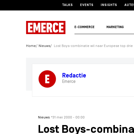
TALKS
EVENTS
INSIGHTS
AUTE
E-COMMERCE
MARKETING
Home
Nieuws
Lost Boys-combinatie wil naar Europese top drie
Redactie
Emerce
-
Nieuws
31 mei 2000 - 00:00
Lost Boys-combinat