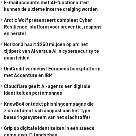
E-mailaccounts met AI-functionaliteit
kunnen de ultieme interne dreiging worden
Arctic Wolf presenteert compleet Cyber
Resilience-platform voor preventie, respons
en herstel
Horizon3 haalt $250 miljoen op om het
tijdperk van AI versus AI in cybersecurity te
gaan leiden
UniCredit vernieuwt Europees bankplatform
met Accenture en IBM
Cloudflare geeft AI-agents een digitale
identiteit en portemonnee
KnowBe4 ontdekt phishingcampagne die
zich automatisch aanpast aan het type
besturingssysteem van het slachtoffer
Grip op digitale identiteiten in een steeds
complexer IT-landschap