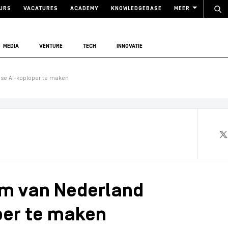
URS
VACATURES
ACADEMY
KNOWLEDGEBASE
MEER
MEDIA
VENTURE
TECH
INNOVATIE
se AI-koploper te maken
om van Nederland
per te maken