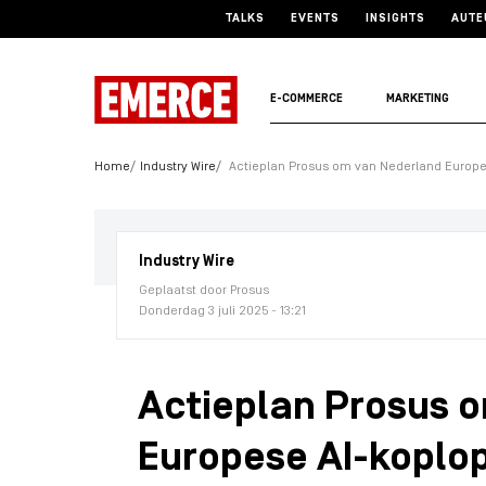
TALKS
EVENTS
INSIGHTS
AUTE
E-COMMERCE
MARKETING
Home
Industry Wire
Actieplan Prosus om van Nederland Europe
Industry Wire
Geplaatst door Prosus
Donderdag 3 juli 2025 - 13:21
Actieplan Prosus 
Europese AI-koplo