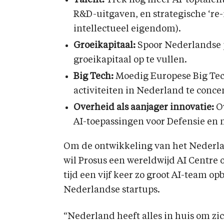
Talent:
Trek nog meer AI-toptalent 
R&D-uitgaven, en strategische ‘re-i
intellectueel eigendom).
Groeikapitaal:
Spoor Nederlandse 
groeikapitaal op te vullen.
Big Tech:
Moedig Europese Big Te
activiteiten in Nederland te conce
Overheid als aanjager innovatie:
Ov
AI-toepassingen voor Defensie en 
Om de ontwikkeling van het Nederla
wil Prosus een wereldwijd AI Centre 
tijd een vijf keer zo groot AI-team op
Nederlandse startups.
“Nederland heeft alles in huis om zic