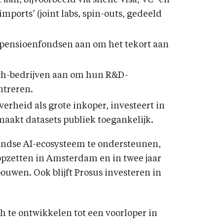
aan, bijvoorbeeld via snelle visa, VC- en
mports’ (joint labs, spin-outs, gedeeld
pensioenfondsen aan om het tekort aan
ch-bedrijven aan om hun R&D-
ntreren.
erheid als grote inkoper, investeert in
maakt datasets publiek toegankelijk.
ndse AI-ecosysteem te ondersteunen,
opzetten in Amsterdam en in twee jaar
bouwen. Ook blijft Prosus investeren in
h te ontwikkelen tot een voorloper in