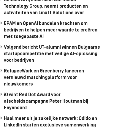
Seneca B.V., onderdeel van Decos
Technology Group, neemt producten en
activiteiten van Linx IT Solutions over
EPAM en OpenAI bundelen krachten om
bedrijven te helpen meer waarde te creëren
met toegepaste AI
Volgend bericht UT-alumni winnen Bulgaarse
startupcompetitie met veilige AI-oplossing
voor bedrijven
RefugeeWork en Greenberry lanceren
vernieuwd matchingplatform voor
nieuwkomers
iO wint Red Dot Award voor
afscheidscampagne Peter Houtman bij
Feyenoord
Haal meer uit je zakelijke netwerk: Odido en
LinkedIn starten exclusieve samenwerking