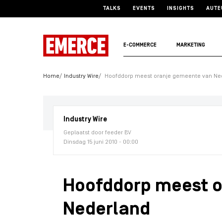
TALKS
EVENTS
INSIGHTS
AUTE
E-COMMERCE
MARKETING
Home
Industry Wire
Hoofddorp meest oranje gemeente van Ne
Industry Wire
Geplaatst door feeder BV
Dinsdag 15 juni 2010 - 00:00
Hoofddorp meest 
Nederland