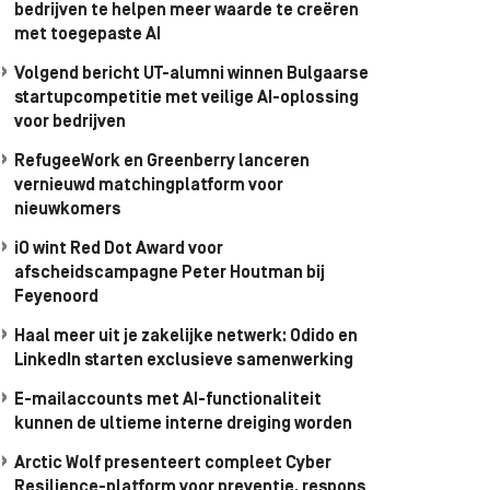
bedrijven te helpen meer waarde te creëren
met toegepaste AI
Volgend bericht UT-alumni winnen Bulgaarse
startupcompetitie met veilige AI-oplossing
voor bedrijven
RefugeeWork en Greenberry lanceren
vernieuwd matchingplatform voor
nieuwkomers
iO wint Red Dot Award voor
afscheidscampagne Peter Houtman bij
Feyenoord
Haal meer uit je zakelijke netwerk: Odido en
LinkedIn starten exclusieve samenwerking
E-mailaccounts met AI-functionaliteit
kunnen de ultieme interne dreiging worden
Arctic Wolf presenteert compleet Cyber
Resilience-platform voor preventie, respons