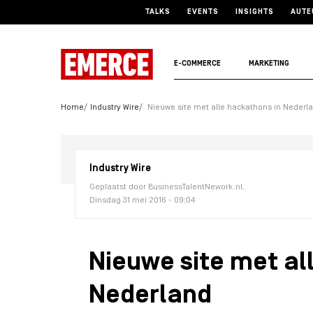
TALKS
EVENTS
INSIGHTS
AUTE
E-COMMERCE
MARKETING
Home
Industry Wire
Nieuwe site met alle hackathons in Nederl
Industry Wire
Geplaatst door BusinessTalentNework.nl.
Dinsdag 31 mei 2016 - 09:04
Nieuwe site met al
Nederland