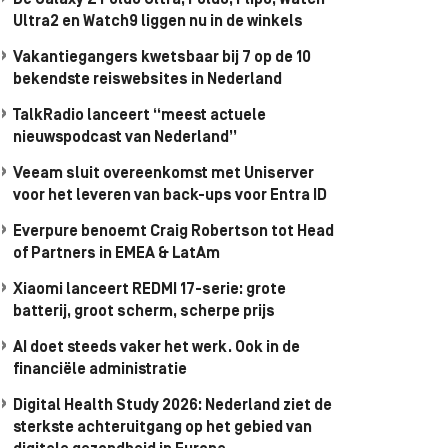
De Galaxy Z Fold8 Ultra, Fold8, Flip8, Watch
Ultra2 en Watch9 liggen nu in de winkels
Vakantiegangers kwetsbaar bij 7 op de 10
bekendste reiswebsites in Nederland
TalkRadio lanceert “meest actuele
nieuwspodcast van Nederland”
Veeam sluit overeenkomst met Uniserver
voor het leveren van back-ups voor Entra ID
Everpure benoemt Craig Robertson tot Head
of Partners in EMEA & LatAm
Xiaomi lanceert REDMI 17-serie: grote
batterij, groot scherm, scherpe prijs
AI doet steeds vaker het werk. Ook in de
financiële administratie
Digital Health Study 2026: Nederland ziet de
sterkste achteruitgang op het gebied van