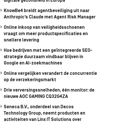
digitale gezondheid in Europa
KnowBe4 breidt agentbeveiliging uit naar
Anthropic’s Claude met Agent Risk Manager
Online inkoop van veiligheidsschoenen
vraagt om meer productspecificaties en
snellere levering
Hoe bedrijven met een geïntegreerde SEO-
strategie duurzaam vindbaar blijven in
Google en AI-zoekmachines
Online vergelijken verandert de concurrentie
op de verzekeringsmarkt
Drie verversingssnelheden, één monitor: de
nieuwe AOC GAMING CQ32G4ZA
Seneca B.V., onderdeel van Decos
Technology Group, neemt producten en
activiteiten van Linx IT Solutions over