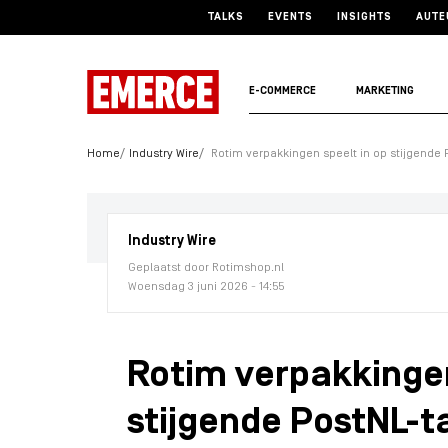
TALKS
EVENTS
INSIGHTS
AUTE
E-COMMERCE
MARKETING
Home
Industry Wire
Rotim verpakkingen speelt in op stijgende
Industry Wire
Geplaatst door Rotimshop.nl
Woensdag 3 juni 2026 - 14:55
Rotim verpakkingen
stijgende PostNL-t