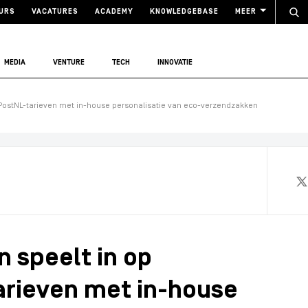
URS
VACATURES
ACADEMY
KNOWLEDGEBASE
MEER
MEDIA
VENTURE
TECH
INNOVATIE
 PostNL-tarieven met in-house personalisatie van eco-verzendzakken
 speelt in op
arieven met in-house