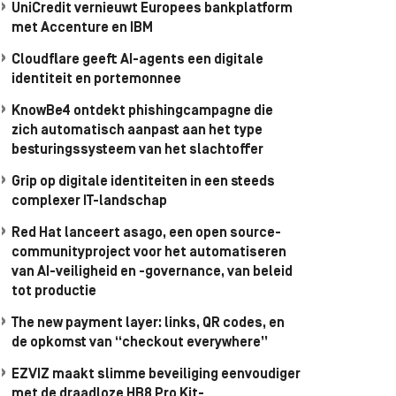
UniCredit vernieuwt Europees bankplatform
met Accenture en IBM
Cloudflare geeft AI-agents een digitale
identiteit en portemonnee
KnowBe4 ontdekt phishingcampagne die
zich automatisch aanpast aan het type
besturingssysteem van het slachtoffer
Grip op digitale identiteiten in een steeds
complexer IT-landschap
Red Hat lanceert asago, een open source-
communityproject voor het automatiseren
van AI-veiligheid en -governance, van beleid
tot productie
The new payment layer: links, QR codes, en
de opkomst van “checkout everywhere”
EZVIZ maakt slimme beveiliging eenvoudiger
met de draadloze HB8 Pro Kit-