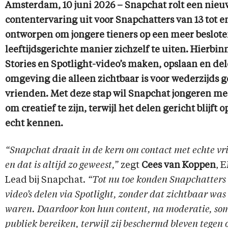
Amsterdam, 10 juni 2026 – Snapchat rolt een nieu
contentervaring uit voor Snapchatters van 13 tot en
ontworpen om jongere tieners op een meer beslote
leeftijdsgerichte manier zichzelf te uiten. Hierbi
Stories en Spotlight-video’s maken, opslaan en del
omgeving die alleen zichtbaar is voor wederzijds 
vrienden. Met deze stap wil Snapchat jongeren m
om creatief te zijn, terwijl het delen gericht blijft 
echt kennen.
“Snapchat draait in de kern om contact met echte vr
en dat is altijd zo geweest,”
zegt
Cees van Koppen
, 
Lead bij Snapchat.
“Tot nu toe konden Snapchatters 
video’s delen via Spotlight, zonder dat zichtbaar was
waren. Daardoor kon hun content, na moderatie, som
publiek bereiken, terwijl zij beschermd bleven tegen