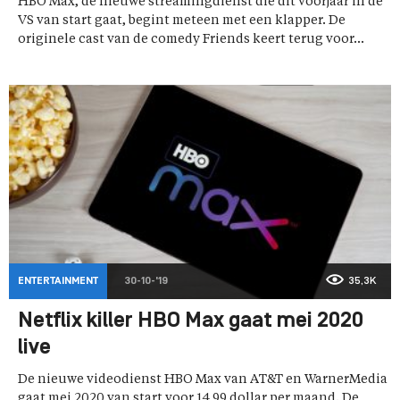
HBO Max, de nieuwe streamingdienst die dit voorjaar in de
VS van start gaat, begint meteen met een klapper. De
originele cast van de comedy Friends keert terug voor...
ENTERTAINMENT
30-10-'19
35,3K
Netflix killer HBO Max gaat mei 2020
live
De nieuwe videodienst HBO Max van AT&T en WarnerMedia
gaat mei 2020 van start voor 14,99 dollar per maand. De