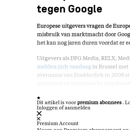
tegen Google
Europese uitgevers vragen de Europ
misbruik van marktmacht door Googl
het kan nog jaren duren voordat er ee
Uitgevers als DPG Media, RELX, Med
melden zich vandaag
in Brussel met 
overname van Doubleclick in 2008 st
gesmoord en marktmacht uitgebreid
Dit artikel is voor
premium abonnees
. L
Inloggen of aanmelden
Premium Account