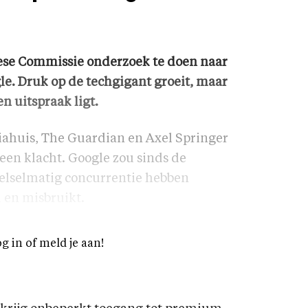
ese Commissie onderzoek te doen naar
e. Druk op de techgigant groeit, maar
n uitspraak ligt.
iahuis, The Guardian en Axel Springer
een klacht. Google zou sinds de
elselmatig concurrentie hebben
 en misbruikt.
og in of meld je aan!