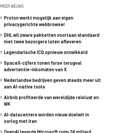
MEER NIEUWS
Proton werkt mogelijk aan eigen
privacygerichte webbrowser
DHL wil zware pakketten voortaan standaard
met twee bezorgers laten afleveren
Legendarische ICQ opnieuw ontwikkeld
SpaceX-cijfers tonen forse terugval
advertentie-inkomsten van X
Nederlandse bedrijven geven steeds meer uit
aan AI-native tools
Airbnb profiteerde van wereldijde reislust en
WK
AI-datacenters worden nieuw doelwit in
oorlog met Iran
OpenAI leverde Microsoft ruim 24 miljard