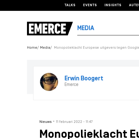
TALKS
EVENTS
INSIGHTS
AUTE
MEDIA
Home
Media
Monopolieklacht Europese uitgevers tegen Googl
Erwin Boogert
Emerce
-
Nieuws
11 februari 2022 - 11:47
Monopolieklacht E