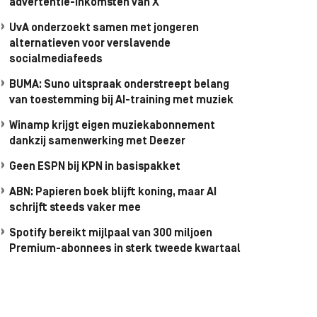
advertentie-inkomsten van X
UvA onderzoekt samen met jongeren
alternatieven voor verslavende
socialmediafeeds
BUMA: Suno uitspraak onderstreept belang
van toestemming bij AI-training met muziek
Winamp krijgt eigen muziekabonnement
dankzij samenwerking met Deezer
Geen ESPN bij KPN in basispakket
ABN: Papieren boek blijft koning, maar AI
schrijft steeds vaker mee
Spotify bereikt mijlpaal van 300 miljoen
Premium-abonnees in sterk tweede kwartaal