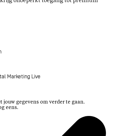
rijg onbeperkt toegang tot premium
n
tal Marketing Live
t jouw gegevens om verder te gaan.
og eens.