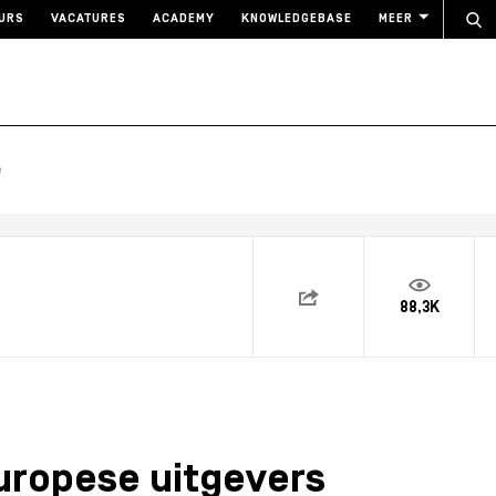
URS
VACATURES
ACADEMY
KNOWLEDGEBASE
MEER
e
88,3K
uropese uitgevers