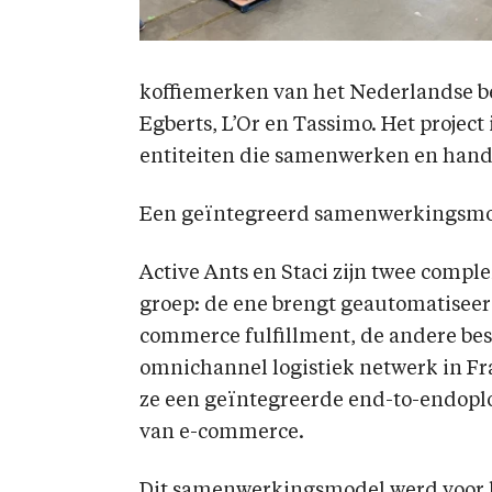
koffiemerken van het Nederlandse be
Egberts, L’Or en Tassimo. Het project 
entiteiten die samenwerken en hand
Een geïntegreerd samenwerkingsm
Active Ants en Staci zijn twee comp
groep: de ene brengt geautomatiseer
commerce fulfillment, de andere bes
omnichannel logistiek netwerk in Fra
ze een geïntegreerde end-to-endoplo
van e-commerce.
Dit samenwerkingsmodel werd voor het