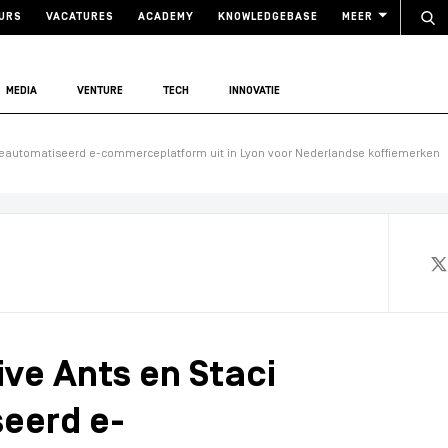
URS
VACATURES
ACADEMY
KNOWLEDGEBASE
MEER
MEDIA
VENTURE
TECH
INNOVATIE
n geautomatiseerd e-commerceplatform uit in Lyon voor Nederlandse koffiemerken
ive Ants en Staci
seerd e-