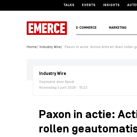
TALKS
EVENTS
INSIGHTS
AUTE
E-COMMERCE
MARKETING
Home
Industry Wire
Paxon in actie: Active Ants en Staci rolle
Industry Wire
Geplaatst door Bpost
Woensdag 3 juni 2026 - 15:22
Paxon in actie: Act
rollen geautomati