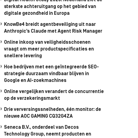
Digital Health Study 2026: Nederland ziet de
sterkste achteruitgang op het gebied van
digitale gezondheid in Europa
KnowBe4 breidt agentbeveiliging uit naar
Anthropic’s Claude met Agent Risk Manager
Online inkoop van veiligheidsschoenen
vraagt om meer productspecificaties en
snellere levering
Hoe bedrijven met een geïntegreerde SEO-
strategie duurzaam vindbaar blijven in
Google en AI-zoekmachines
Online vergelijken verandert de concurrentie
op de verzekeringsmarkt
Drie verversingssnelheden, één monitor: de
nieuwe AOC GAMING CQ32G4ZA
Seneca B.V., onderdeel van Decos
Technology Group, neemt producten en