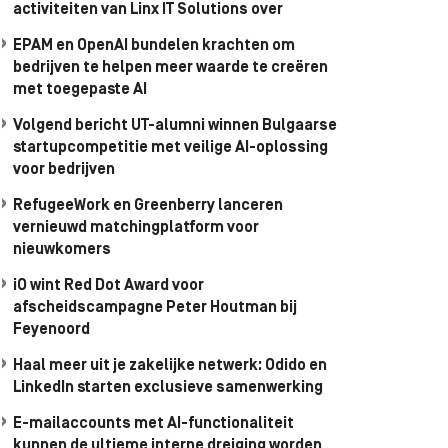
activiteiten van Linx IT Solutions over
EPAM en OpenAI bundelen krachten om
bedrijven te helpen meer waarde te creëren
met toegepaste AI
Volgend bericht UT-alumni winnen Bulgaarse
startupcompetitie met veilige AI-oplossing
voor bedrijven
RefugeeWork en Greenberry lanceren
vernieuwd matchingplatform voor
nieuwkomers
iO wint Red Dot Award voor
afscheidscampagne Peter Houtman bij
Feyenoord
Haal meer uit je zakelijke netwerk: Odido en
LinkedIn starten exclusieve samenwerking
E-mailaccounts met AI-functionaliteit
kunnen de ultieme interne dreiging worden