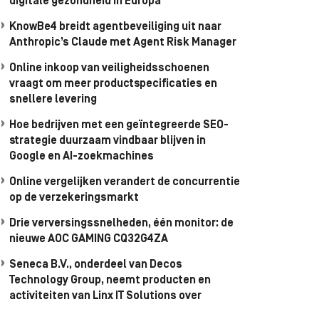
digitale gezondheid in Europa
KnowBe4 breidt agentbeveiliging uit naar
Anthropic’s Claude met Agent Risk Manager
Online inkoop van veiligheidsschoenen
vraagt om meer productspecificaties en
snellere levering
Hoe bedrijven met een geïntegreerde SEO-
strategie duurzaam vindbaar blijven in
Google en AI-zoekmachines
Online vergelijken verandert de concurrentie
op de verzekeringsmarkt
Drie verversingssnelheden, één monitor: de
nieuwe AOC GAMING CQ32G4ZA
Seneca B.V., onderdeel van Decos
Technology Group, neemt producten en
activiteiten van Linx IT Solutions over