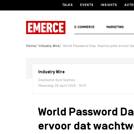
TALKS
EVENTS
INSIGHTS
AUTE
E-COMMERCE
MARKETING
Home
Industry Wire
World Password Day: Sophos pleit ervoor 
Industry Wire
Geplaatst door Sophos
Maandag 28 april 2025 - 10:31
World Password Day
ervoor dat wachtw