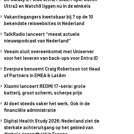
De Galaxy Z Fold8 Ultra, Fold8, Flip8, Watch
Ultra2 en Watch9 liggen nu in de winkels
Vakantiegangers kwetsbaar bij 7 op de 10
bekendste reiswebsites in Nederland
TalkRadio lanceert “meest actuele
nieuwspodcast van Nederland”
Veeam sluit overeenkomst met Uniserver
voor het leveren van back-ups voor Entra ID
Everpure benoemt Craig Robertson tot Head
of Partners in EMEA & LatAm
Xiaomi lanceert REDMI 17-serie: grote
batterij, groot scherm, scherpe prijs
AI doet steeds vaker het werk. Ook in de
financiële administratie
Digital Health Study 2026: Nederland ziet de
sterkste achteruitgang op het gebied van