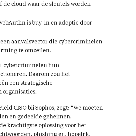
of de cloud waar de sleutels worden
 WebAuthn is buy-in en adoptie door
ft een aanvalsvector die cybercriminelen
rming te omzeilen.
at cybercriminelen hun
ctioneren. Daarom zou het
ën een strategische
n organisaties.
 Field CISO bij Sophos, zegt: “We moeten
den en gedeelde geheimen.
de krachtigste oplossing voor het
htwoorden, phishing en, hopelijk,