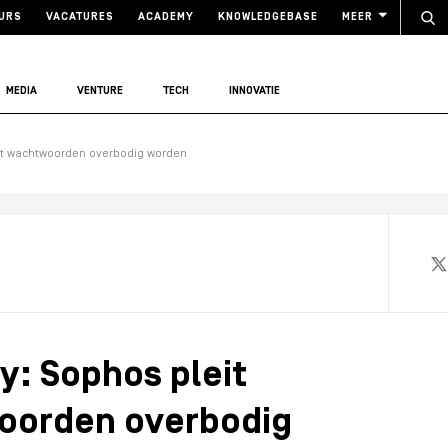
URS
VACATURES
ACADEMY
KNOWLEDGEBASE
MEER
MEDIA
VENTURE
TECH
INNOVATIE
dat wachtwoorden overbodig worden
: Sophos pleit
oorden overbodig