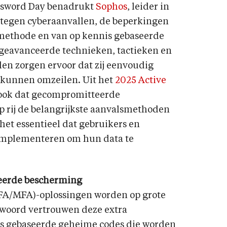
ssword Day benadrukt
Sophos
, leider in
 tegen cyberaanvallen, de beperkingen
smethode en van op kennis gebaseerde
geavanceerde technieken, tactieken en
en zorgen ervoor dat zij eenvoudig
 kunnen omzeilen. Uit het
2025 Active
 ook dat gecompromitteerde
p rij de belangrijkste aanvalsmethoden
 het essentieel dat gebruikers en
implementeren om hun data te
seerde bescherming
2FA/MFA)-oplossingen worden op grote
htwoord vertrouwen deze extra
s gebaseerde geheime codes die worden