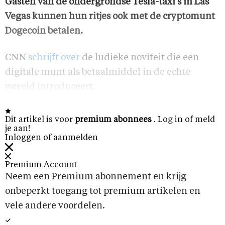
Gasten van de ondergrondse Tesla-taxi's in Las
Vegas kunnen hun ritjes ook met de cryptomunt
Dogecoin betalen.
CNN
schrijft over
de ludieke noviteit die een
digitale munt als betaalmiddel in de echte
wereld introduceert.
Dit artikel is voor
premium abonnees
. Log in of meld
je aan!
Inloggen of aanmelden
Premium Account
Neem een Premium abonnement en krijg
onbeperkt toegang tot premium artikelen en
vele andere voordelen.