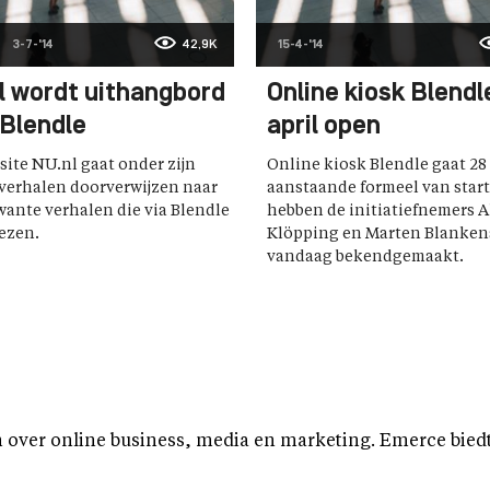
3-7-'14
42,9K
15-4-'14
l wordt uithangbord
Online kiosk Blendl
 Blendle
april open
ite NU.nl gaat onder zijn
Online kiosk Blendle gaat 28 
erhalen doorverwijzen naar
aanstaande formeel van start
ante verhalen die via Blendle
hebben de initiatiefnemers 
lezen.
Klöpping en Marten Blanken
vandaag bekendgemaakt.
over online business, media en marketing. Emerce biedt b