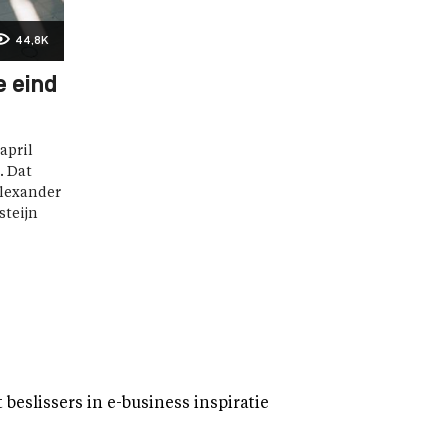
44,8K
e eind
april
. Dat
Alexander
steijn
eslissers in e-business inspiratie