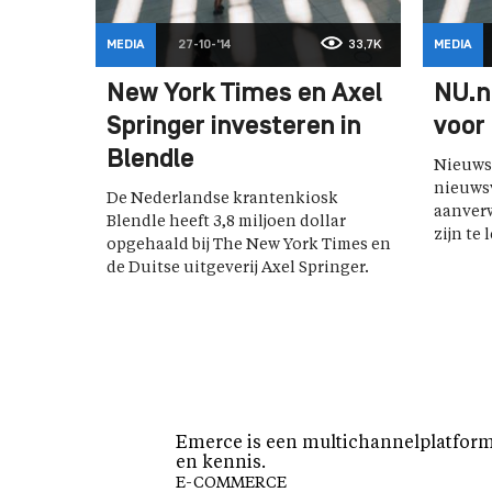
MEDIA
27-10-'14
33,7K
MEDIA
New York Times en Axel
NU.n
Springer investeren in
voor
Blendle
Nieuwss
nieuwsv
De Nederlandse krantenkiosk
aanverw
Blendle heeft 3,8 miljoen dollar
zijn te 
opgehaald bij The New York Times en
de Duitse uitgeverij Axel Springer.
Emerce is een multichannelplatform 
en kennis.
E-COMMERCE