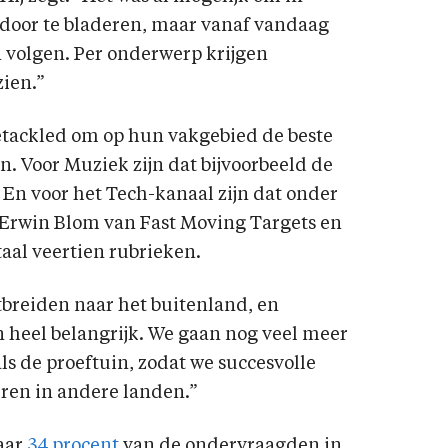
n door te bladeren, maar vanaf vandaag
volgen. Per onderwerp krijgen
zien.”
getackled om op hun vakgebied de beste
n. Voor Muziek zijn dat bijvoorbeeld de
 En voor het Tech-kanaal zijn dat onder
 Erwin Blom van Fast Moving Targets en
taal veertien rubrieken.
tbreiden naar het buitenland, en
n heel belangrijk. We gaan nog veel meer
ls de proeftuin, zodat we succesvolle
en in andere landen.”
aar
34 procent
van de ondervraagden in