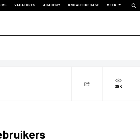
URS
VACATURES
ACADEMY
KNOWLEDGEBASE
MEER
38K
ebruikers