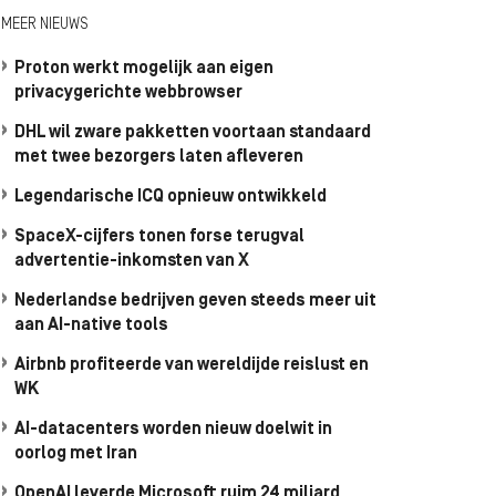
MEER NIEUWS
Proton werkt mogelijk aan eigen
privacygerichte webbrowser
DHL wil zware pakketten voortaan standaard
met twee bezorgers laten afleveren
Legendarische ICQ opnieuw ontwikkeld
SpaceX-cijfers tonen forse terugval
advertentie-inkomsten van X
Nederlandse bedrijven geven steeds meer uit
aan AI-native tools
Airbnb profiteerde van wereldijde reislust en
WK
AI-datacenters worden nieuw doelwit in
oorlog met Iran
OpenAI leverde Microsoft ruim 24 miljard