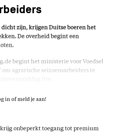
rbeiders
cht zijn, krijgen Duitse boeren het
rekken. De overheid begint een
oten.
.de begint het ministerie voor Voedsel
' om agrarische seizoensarbeiders te
isterenmiddag live.
og in of meld je aan!
rijg onbeperkt toegang tot premium