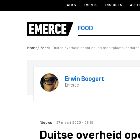
TALKS
EVENTS
INSIGHTS
AUTE
FOOD
Home
Food
Duitse overheid opent online marktplaats landarbe
Erwin Boogert
Emerce
-
Nieuws
27 maart 2020 - 08:51
Duitse overheid op