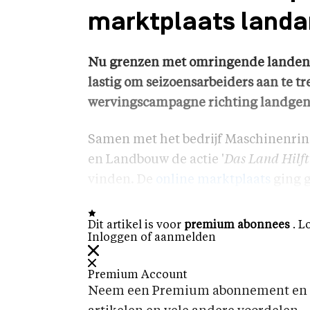
marktplaats landa
Nu grenzen met omringende landen di
lastig om seizoensarbeiders aan te t
wervingscampagne richting landgen
Samen met het bedrijf Maschinenring
en Landbouw de actie '
Das Land Hilft
vinden. De
online marktplaats
ging g
Dit artikel is voor
premium abonnees
. L
Inloggen of aanmelden
Premium Account
Neem een Premium abonnement en k