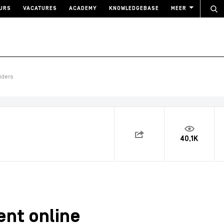
URS
VACATURES
ACADEMY
KNOWLEDGEBASE
MEER
iders
40,1K
ent online