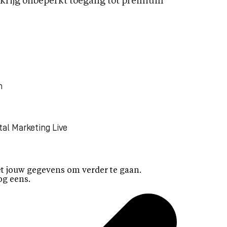
rijg onbeperkt toegang tot premium
n
tal Marketing Live
t jouw gegevens om verder te gaan.
og eens.