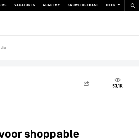
URS
VACATURES
ACADEMY
KNOWLEDGEBASE
MEER
dia’
53,1K
voor shoppable