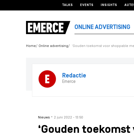
TALKS
EVENTS
INSIGHTS
AUTE
ONLINE ADVERTISING
Home
Online advertising
‘Gouden toekomst voor shoppable me
Redactie
Emerce
-
Nieuws
2 juni 2022 - 13:50
‘Gouden toekomst 