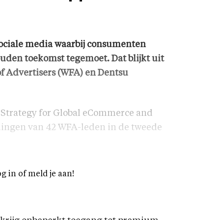
sociale media waarbij consumenten
uden toekomst tegemoet. Dat blijkt uit
of Advertisers (WFA) en Dentsu
l Strategy for Global eCommerce and
dingen van 42 WFA-leden in de tweede
og in of meld je aan!