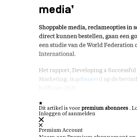
media’
Shoppable media, reclameopties in 
direct kunnen bestellen, gaan een go
een studie van de World Federation 
International
.
Het rapport, Developing a Successfu
Marketing, is
gebaseerd
op de bevin
helft van 2021.
Dit artikel is voor
premium abonnees
. L
Inloggen of aanmelden
Premium Account