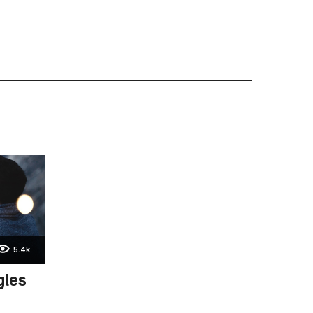
5.4k
gles