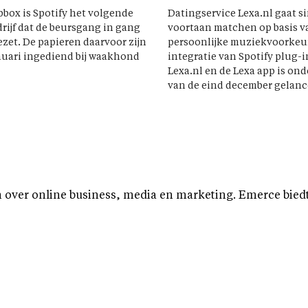
box is Spotify het volgende
Datingservice Lexa.nl gaat s
rijf dat de beursgang in gang
voortaan matchen op basis v
ezet. De papieren daarvoor zijn
persoonlijke muziekvoorkeu
anuari ingediend bij waakhond
integratie van Spotify plug-i
Lexa.nl en de Lexa app is ond
van de eind december gelance
over online business, media en marketing. Emerce biedt b