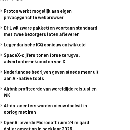
MEER NIEUWS
Proton werkt mogelijk aan eigen
privacygerichte webbrowser
DHL wil zware pakketten voortaan standaard
met twee bezorgers laten afleveren
Legendarische ICQ opnieuw ontwikkeld
SpaceX-cijfers tonen forse terugval
advertentie-inkomsten van X
Nederlandse bedrijven geven steeds meer uit
aan AI-native tools
Airbnb profiteerde van wereldijde reislust en
WK
AI-datacenters worden nieuw doelwit in
oorlog met Iran
OpenAI leverde Microsoft ruim 24 miljard
dollar omzet op in boekjaar 2026