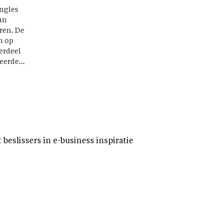
ingles
an
ren. De
n op
erdeel
erde...
eslissers in e-business inspiratie