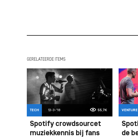
GERELATEERDE ITEMS
TECH
13-3-'18
55,7K
VENTURE
Spotify crowdsourcet
Spoti
muziekkennis bij fans
de b