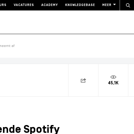
URS
VACATURES
ACADEMY
KNOWLEDGEBASE
MEER
 neemt af
45,1K
ende Spotify