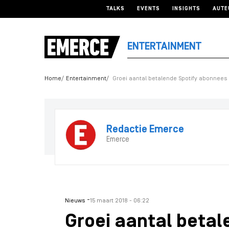
TALKS
EVENTS
INSIGHTS
AUTE
ENTERTAINMENT
Home
Entertainment
Groei aantal betalende Spotify abonnees
Redactie Emerce
Emerce
-
Nieuws
15 maart 2018 - 06:22
Groei aantal betal