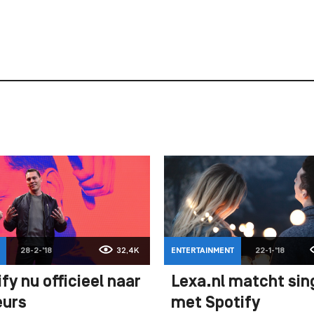
28-2-'18
32,4K
ENTERTAINMENT
22-1-'18
fy nu officieel naar
Lexa.nl matcht sin
eurs
met Spotify