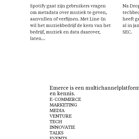
Spotify gaat zijn gebruikers vragen
Na Drop
om metadata over muziek te geven,
techbed
aanvullen of verfijnen. Met Line-In
heeft g
wil het muziekbedrijf de kern van het
al in j
bedrijf, muziek en data daarover,
SEC.
laten...
Emerce is een multichannelplatform 
en kennis.
E-COMMERCE
MARKETING
MEDIA
VENTURE
TECH
INNOVATIE
TALKS
EVENTS