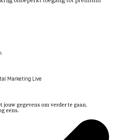
rijg onbeperkt toegang tot premium
n
tal Marketing Live
t jouw gegevens om verder te gaan.
og eens.