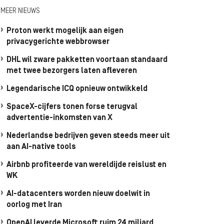
MEER NIEUWS
Proton werkt mogelijk aan eigen
privacygerichte webbrowser
DHL wil zware pakketten voortaan standaard
met twee bezorgers laten afleveren
Legendarische ICQ opnieuw ontwikkeld
SpaceX-cijfers tonen forse terugval
advertentie-inkomsten van X
Nederlandse bedrijven geven steeds meer uit
aan AI-native tools
Airbnb profiteerde van wereldijde reislust en
WK
AI-datacenters worden nieuw doelwit in
oorlog met Iran
OpenAI leverde Microsoft ruim 24 miljard