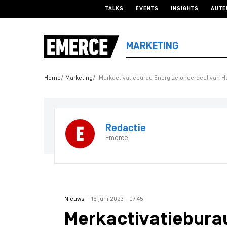
TALKS
EVENTS
INSIGHTS
AUTE
MARKETING
Home
Marketing
Merkactivatieburau Energize onderdeel van H
Redactie
Emerce
-
Nieuws
16 juni 2023 - 07:45
Merkactivatiebura