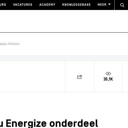
URS
VACATURES
ACADEMY
KNOWLEDGEBASE
MEER
appy Horizon
35,1K
u Energize onderdeel