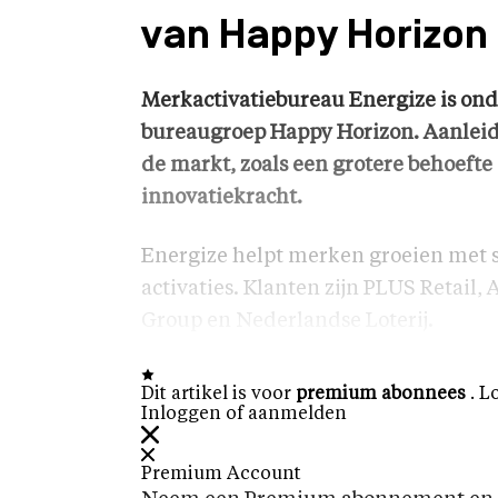
van Happy Horizon
Merkactivatiebureau Energize is ond
bureaugroep Happy Horizon. Aanleidi
de markt, zoals een grotere behoefte
innovatiekracht.
Energize helpt merken groeien met 
activaties. Klanten zijn PLUS Retail,
Group en Nederlandse Loterij.
Dit artikel is voor
premium abonnees
. L
Inloggen of aanmelden
Premium Account