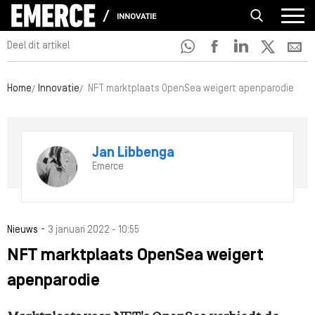
INNOVATIE
Deel dit artikel
Home
Innovatie
NFT marktplaats OpenSea weigert apenparodie
Jan Libbenga
Emerce
-
Nieuws
3 januari 2022 - 10:55
NFT marktplaats OpenSea weigert
apenparodie