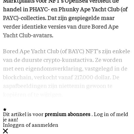
Marktplaats voor NFT's OpenSea verbiedt de
handel in PHAYC- en Phunky Ape Yacht Club (of
PAYC)-collecties. Dat zijn gespiegelde maar
verder identieke versies van dure Bored Ape
Yacht Club-avatars.
Bored Ape Yacht Club (of BAYC) NFT's zijn enkele
van de duurste crypto-kunstactiva. Ze worden
met een eigendomsverklaring, vastgelegd in de
blockchain, verkocht vanaf 217.000 dollar. De
aapafbeeldingen zijn niettemin gewoon te
kopiëren of te wijzigen.
Dit artikel is voor
premium abonnees
. Log in of meld
je aan!
Inloggen of aanmelden