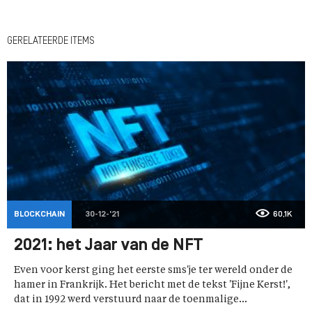
GERELATEERDE ITEMS
BLOCKCHAIN
30-12-'21
60,1K
2021: het Jaar van de NFT
Even voor kerst ging het eerste sms'je ter wereld onder de
hamer in Frankrijk. Het bericht met de tekst 'Fijne Kerst!',
dat in 1992 werd verstuurd naar de toenmalige...