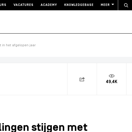
URS
VACATURES
ACADEMY
KNOWLEDGEBASE
MEER
 in het afgelopen jaar
49,4K
ngen stijgen met