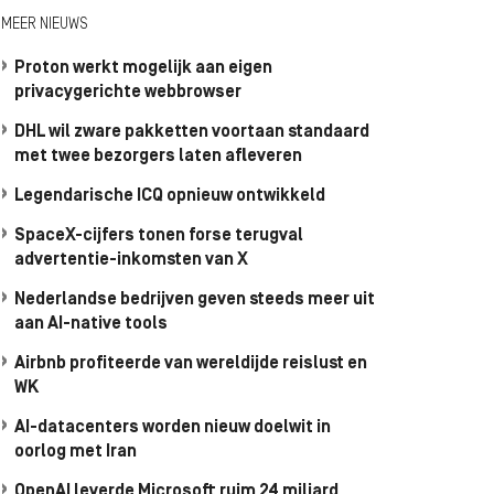
MEER NIEUWS
Proton werkt mogelijk aan eigen
privacygerichte webbrowser
DHL wil zware pakketten voortaan standaard
met twee bezorgers laten afleveren
Legendarische ICQ opnieuw ontwikkeld
SpaceX-cijfers tonen forse terugval
advertentie-inkomsten van X
Nederlandse bedrijven geven steeds meer uit
aan AI-native tools
Airbnb profiteerde van wereldijde reislust en
WK
AI-datacenters worden nieuw doelwit in
oorlog met Iran
OpenAI leverde Microsoft ruim 24 miljard