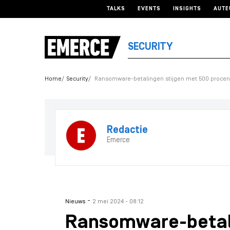
TALKS
EVENTS
INSIGHTS
AUTE
SECURITY
Home
Security
Ransomware-betalingen stijgen met 500 procent
Redactie
Emerce
-
Nieuws
2 mei 2024 - 08:12
Ransomware-betali