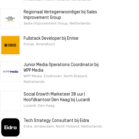
Regionaal Vertegenwoordiger bij Sales
Improvement Group
Sales Improvement Group, Netherlands
Fullstack Developer bij Enrise
Enrise, Amersfoort
Junior Media Operations Coordinator bij
WPP Media
WPP Media, Eindhoven, North Brabant,
Netherlands
Social Growth Marketeer 38 uur |
Hoofdkantoor Den Haag bij Lucardi
Lucardi, Den Haag
Tech Strategy Consultant bij Eidra
Eidra, Amsterdam, North Holland, Netherlands