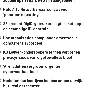
zouden op het dark web zijn aangeboden
Palo Alto Networks waarschuwt voor
‘phantom squatting’
38 procent DigiD-gebruikers logt in met app
en eenmalige ID-controle
Hoe organisaties compliance omzetten in
concurrentievoordeel
KU Leuven-onderzoekers leggen verborgen
privacyrisico’s van cryptowallets bloot
‘AI-modellen vergroten urgentie
cyberweerbaarheid’
Nederlandse bedrijven hebben amper uitwijk
bij uitval datacenter