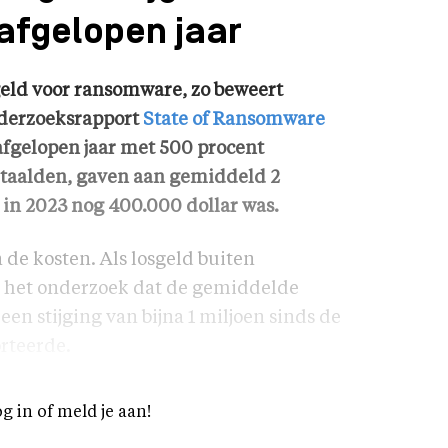
 afgelopen jaar
geld voor ransomware, zo beweert
onderzoeksrapport
State of Ransomware
afgelopen jaar met 500 procent
betaalden, gaven aan gemiddeld 2
t in 2023 nog 400.000 dollar was.
n de kosten. Als losgeld buiten
it het onderzoek dat de gemiddelde
een stijging van bijna 1 miljoen sinds de
orteerde.
og in of meld je aan!