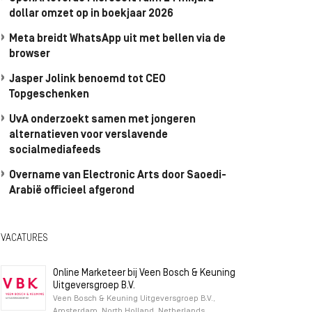
dollar omzet op in boekjaar 2026
Meta breidt WhatsApp uit met bellen via de
browser
Jasper Jolink benoemd tot CEO
Topgeschenken
UvA onderzoekt samen met jongeren
alternatieven voor verslavende
socialmediafeeds
Overname van Electronic Arts door Saoedi-
Arabië officieel afgerond
VACATURES
Online Marketeer bij Veen Bosch & Keuning
Uitgeversgroep B.V.
Veen Bosch & Keuning Uitgeversgroep B.V.,
Amsterdam, North Holland, Netherlands