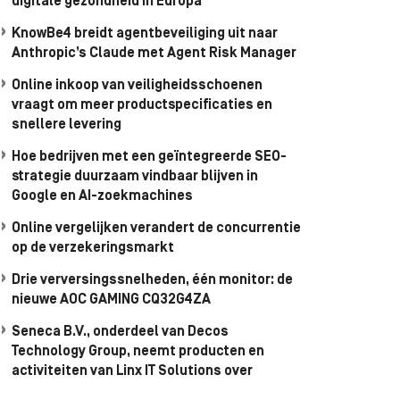
digitale gezondheid in Europa
KnowBe4 breidt agentbeveiliging uit naar
Anthropic’s Claude met Agent Risk Manager
Online inkoop van veiligheidsschoenen
vraagt om meer productspecificaties en
snellere levering
Hoe bedrijven met een geïntegreerde SEO-
strategie duurzaam vindbaar blijven in
Google en AI-zoekmachines
Online vergelijken verandert de concurrentie
op de verzekeringsmarkt
Drie verversingssnelheden, één monitor: de
nieuwe AOC GAMING CQ32G4ZA
Seneca B.V., onderdeel van Decos
Technology Group, neemt producten en
activiteiten van Linx IT Solutions over