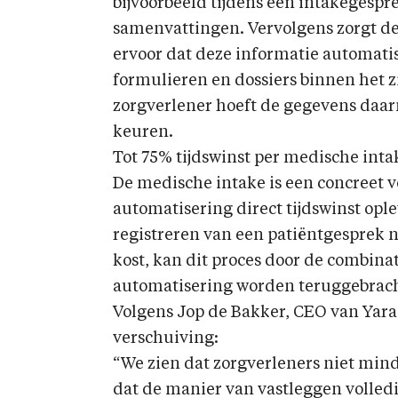
bijvoorbeeld tijdens een intakegespr
samenvattingen. Vervolgens zorgt d
ervoor dat deze informatie automatis
formulieren en dossiers binnen het 
zorgverlener hoeft de gegevens daarn
keuren.
Tot 75% tijdswinst per medische inta
De medische intake is een concreet 
automatisering direct tijdswinst opl
registreren van een patiëntgesprek 
kost, kan dit proces door de combin
automatisering worden teruggebracht
Volgens Jop de Bakker, CEO van Yara
verschuiving:
“We zien dat zorgverleners niet min
dat de manier van vastleggen volled