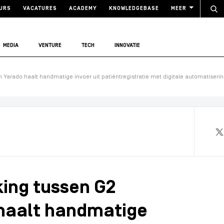
URS
VACATURES
ACADEMY
KNOWLEDGEBASE
MEER
MEDIA
VENTURE
TECH
INNOVATIE
arado haalt handmatige invoer uit patiëntregistratie met digitale automatiseri
ing tussen G2
haalt handmatige