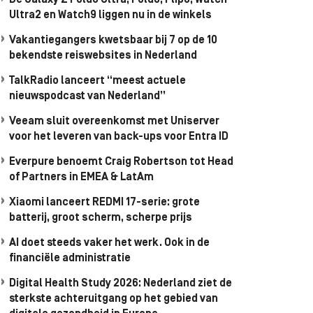
De Galaxy Z Fold8 Ultra, Fold8, Flip8, Watch
Ultra2 en Watch9 liggen nu in de winkels
Vakantiegangers kwetsbaar bij 7 op de 10
bekendste reiswebsites in Nederland
TalkRadio lanceert “meest actuele
nieuwspodcast van Nederland”
Veeam sluit overeenkomst met Uniserver
voor het leveren van back-ups voor Entra ID
Everpure benoemt Craig Robertson tot Head
of Partners in EMEA & LatAm
Xiaomi lanceert REDMI 17-serie: grote
batterij, groot scherm, scherpe prijs
AI doet steeds vaker het werk. Ook in de
financiële administratie
Digital Health Study 2026: Nederland ziet de
sterkste achteruitgang op het gebied van