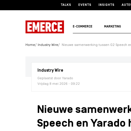
TALKS
EVENTS
INSIGHTS
AUTE
E-COMMERCE
MARKETING
Home
Industry Wire
Nieuwe samenwerking tussen G2 Speech en Y
Industry Wire
Geplaatst door Yarado
Vrijdag 8 mei 2026 - 09:22
Nieuwe samenwerk
Speech en Yarado 