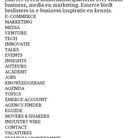
Emerce is een multichannelplatform over online
business, media en marketing. Emerce biedt
beslissers in e-business inspiratie en kennis.
E-COMMERCE
MARKETING
MEDIA
VENTURE
TECH
INNOVATIE
TALKS
EVENTS
INSIGHTS
AUTEURS
ACADEMY
JOBS
KNOWLEDGEBASE
AGENDA
TOPICS
EMERCE ACCOUNT
AGENCY FINDER
EGUIDE
MOVERS & SHAKERS
INDUSTRY WIRE
CONTACT
VACATURES