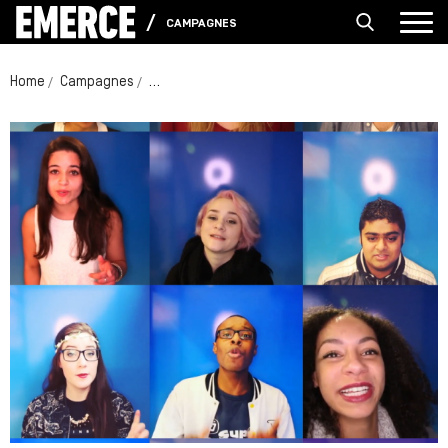
CAMPAGNES
Home
Campagnes
XITE en H&M: interactief pashokje als auditierui