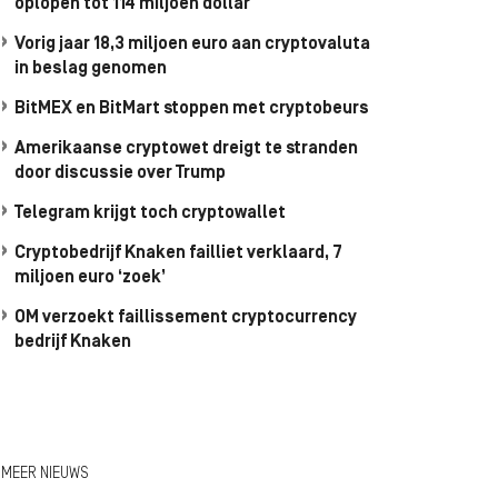
oplopen tot 114 miljoen dollar
Vorig jaar 18,3 miljoen euro aan cryptovaluta
in beslag genomen
BitMEX en BitMart stoppen met cryptobeurs
Amerikaanse cryptowet dreigt te stranden
door discussie over Trump
Telegram krijgt toch cryptowallet
Cryptobedrijf Knaken failliet verklaard, 7
miljoen euro ‘zoek’
OM verzoekt faillissement cryptocurrency
bedrijf Knaken
MEER NIEUWS