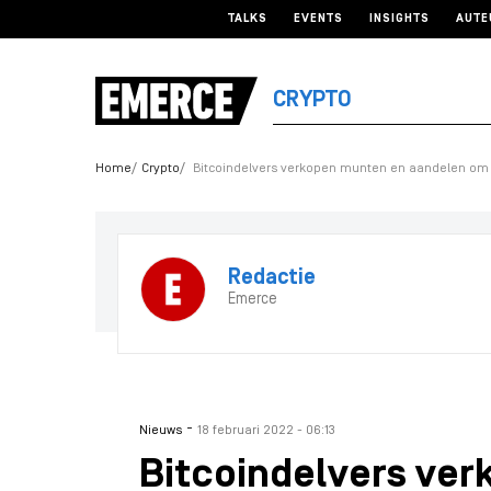
TALKS
EVENTS
INSIGHTS
AUTE
CRYPTO
Home
Crypto
Bitcoindelvers verkopen munten en aandelen om 
Redactie
Emerce
-
Nieuws
18 februari 2022 - 06:13
Bitcoindelvers ve