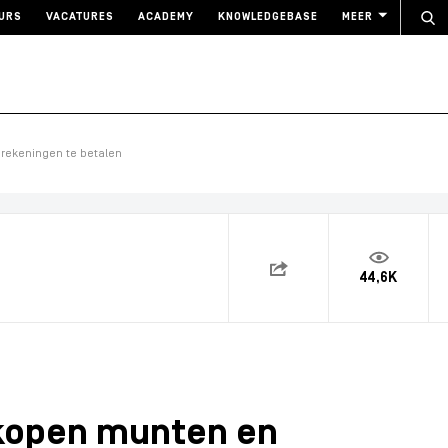
URS
VACATURES
ACADEMY
KNOWLEDGEBASE
MEER
rekeningen te betalen
44,6K
rkopen munten en