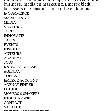
Emerce is een multichannelplatform over online
business, media en marketing. Emerce biedt
beslissers in e-business inspiratie en kennis.
E-COMMERCE
MARKETING
MEDIA
VENTURE
TECH
INNOVATIE
TALKS
EVENTS
INSIGHTS
AUTEURS
ACADEMY
JOBS
KNOWLEDGEBASE
AGENDA
TOPICS
EMERCE ACCOUNT
AGENCY FINDER
EGUIDE
MOVERS & SHAKERS
INDUSTRY WIRE
CONTACT
VACATURES