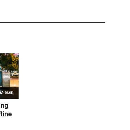
19,6K
ing
fline