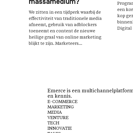
massamedium?
Program
een kor
We zitten in een tijdperk waarbij de
kop gez
effectiviteit van traditionele media
binnenk
afneemt, gebruik van adblockers
Digital
toeneemt en content de nieuwe
heilige graal van online marketing
blijkt te zijn. Marketeers...
Emerce is een multichannelplatform 
en kennis.
E-COMMERCE
MARKETING
MEDIA
VENTURE
TECH
INNOVATIE