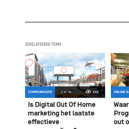
GERELATEERDE ITEMS
COMMUNICATIE
3-6-'16
55K
ONLINE A
Is Digital Out Of Home
Waar
marketing het laatste
Prog
effectieve
out 