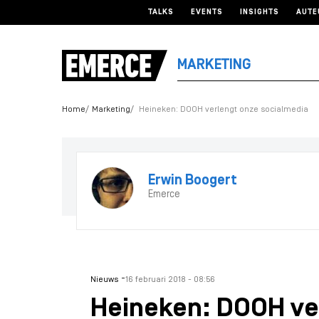
TALKS
EVENTS
INSIGHTS
AUTE
MARKETING
Home
Marketing
Heineken: DOOH verlengt onze socialmedia
Erwin Boogert
Emerce
-
Nieuws
16 februari 2018 - 08:56
Heineken: DOOH ve