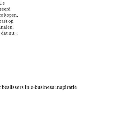
 De
seerd
te kopen,
past op
analen.
 dat nu...
eslissers in e-business inspiratie