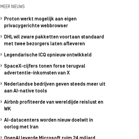
MEER NIEUWS
Proton werkt mogelijk aan eigen
privacygerichte webbrowser
DHL wil zware pakketten voortaan standaard
met twee bezorgers laten afleveren
Legendarische ICQ opnieuw ontwikkeld
SpaceX-cijfers tonen forse terugval
advertentie-inkomsten van X
Nederlandse bedrijven geven steeds meer uit
aan AI-native tools
Airbnb profiteerde van wereldijde reislust en
WK
AI-datacenters worden nieuw doelwit in
oorlog met Iran
OpenAI leverde Microsoft ruim 24 miljard