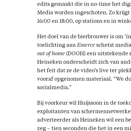
edits gemaakt die in no-time het di
Media worden ingeschoten. Zo krijg
16:00 en 18:00, op stations en in winke
Het doel van de bierbrouwer is om ‘ín
toelichting aan
Emerce
schetst medi
out of home
(DOOH) een uitstekende r
Heineken onderscheidt zich van and
het feit dat ze de video’s live ter 
vooraf opgenomen materiaal. “We doe
socialmedia.”
Bij voorkeur wil Huijssoon in de t
exploitanten van schermennetwerken
adverteerder als Heineken wil een b
zeg – tien seconden die het in een m