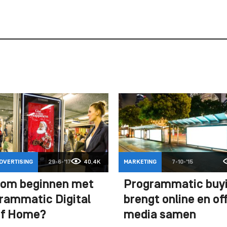
DVERTISING
29-6-'17
40,4K
MARKETING
7-10-'15
om beginnen met
Programmatic buy
rammatic Digital
brengt online en of
of Home?
media samen