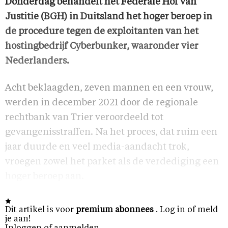
Donderdag behandelt het Federale Hof van
Justitie (BGH) in Duitsland het hoger beroep in
de procedure tegen de exploitanten van het
hostingbedrijf Cyberbunker, waaronder vier
Nederlanders.
Acht beklaagden, zeven mannen en een vrouw,
werden in december 2021 door de regionale
rechtbank van Trier veroordeeld tot
gevangenisstraffen. Na het proces, dat ruim een
jaar duurde en veel media-aandacht trok,
vroegen zowel het parket als de verdediging een
hoger beroep aan.
Dit artikel is voor
premium abonnees
. Log in of meld
je aan!