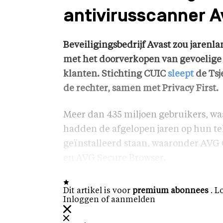
antivirusscanner A
Beveiligingsbedrijf Avast zou jarenl
met het doorverkopen van gevoelige
klanten. Stichting CUIC
sleept
de Tsj
de rechter, samen met Privacy First.
Meer dan 435 miljoen gebruikers, wa
hadden de afgelopen jaren op hun tel
geïnstalleerd staan, waaronder AVG 
en AVG Secure Browser.
Dit artikel is voor
premium abonnees
. L
Inloggen of aanmelden