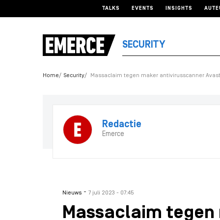
TALKS
EVENTS
INSIGHTS
AUTE
SECURITY
Home
Security
Massaclaim tegen maker antivirusscanner Avas
Redactie
Emerce
-
Nieuws
7 juli 2023 - 07:45
Massaclaim tegen