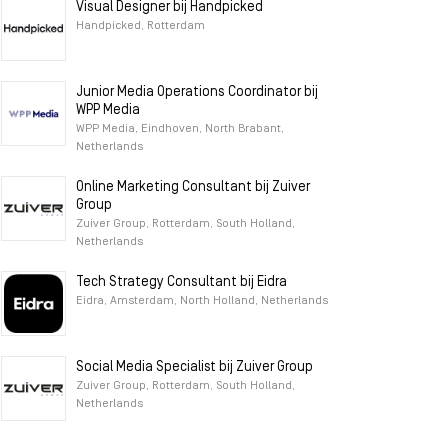
Visual Designer bij Handpicked
Handpicked, Rotterdam
Junior Media Operations Coordinator bij
WPP Media
WPP Media, Eindhoven, North Brabant,
Netherlands
Online Marketing Consultant bij Zuiver
Group
Zuiver Group, Rotterdam, South Holland,
Netherlands
Tech Strategy Consultant bij Eidra
Eidra, Amsterdam, North Holland, Netherlands
Social Media Specialist bij Zuiver Group
Zuiver Group, Rotterdam, South Holland,
Netherlands