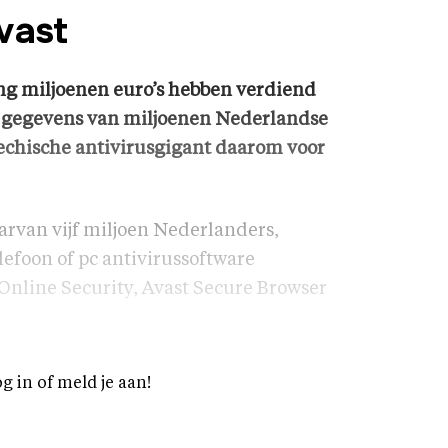
vast
ang miljoenen euro’s hebben verdiend
 gegevens van miljoenen Nederlandse
echische antivirusgigant daarom voor
arvan vijf miljoen Nederlanders,
efoon of pc antivirussoftware
Online Security, Avast Secure Browser
og in of meld je aan!