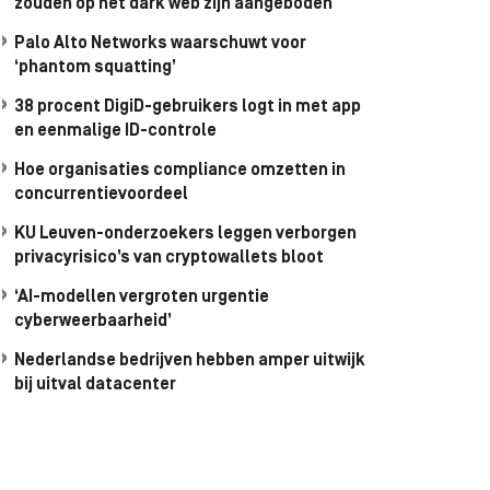
zouden op het dark web zijn aangeboden
Palo Alto Networks waarschuwt voor
‘phantom squatting’
38 procent DigiD-gebruikers logt in met app
en eenmalige ID-controle
Hoe organisaties compliance omzetten in
concurrentievoordeel
KU Leuven-onderzoekers leggen verborgen
privacyrisico’s van cryptowallets bloot
‘AI-modellen vergroten urgentie
cyberweerbaarheid’
Nederlandse bedrijven hebben amper uitwijk
bij uitval datacenter