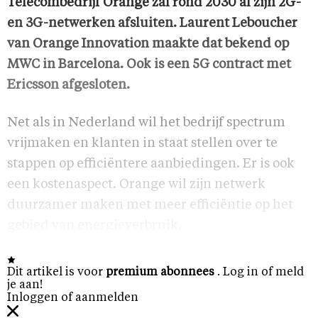
Telecombedrijf Orange zal rond 2030 al zijn 2G-
en 3G-netwerken afsluiten. Laurent Leboucher
van Orange Innovation maakte dat bekend op
MWC in Barcelona. Ook is een 5G contract met
Ericsson afgesloten.
Net als in Nederland wil het bedrijf spectrum
vrijmaken en klanten in staat stellen over te
stappen op efficiëntere aanbiedingen. Er is ook
een kostenaspect. Orange wil zijn netwerk
duurzamer maken met meer efficiëntie op het
gebied van energieverbruik.
Dit artikel is voor
premium abonnees
. Log in of meld
je aan!
Inloggen of aanmelden