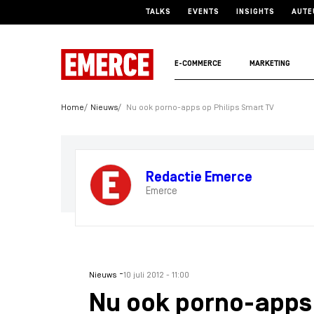
TALKS
EVENTS
INSIGHTS
AUTE
E-COMMERCE
MARKETING
Home
Nieuws
Nu ook porno-apps op Philips Smart TV
Redactie Emerce
Emerce
-
Nieuws
10 juli 2012 - 11:00
Nu ook porno-apps 