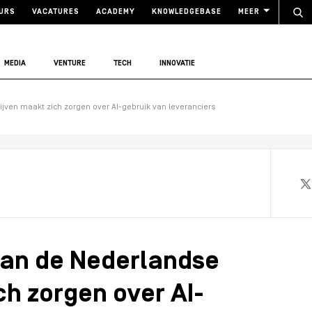
URS
VACATURES
ACADEMY
KNOWLEDGEBASE
MEER
MEDIA
VENTURE
TECH
INNOVATIE
jven maakt zich zorgen over AI-gebruik van leveranciers
van de Nederlandse
ch zorgen over AI-