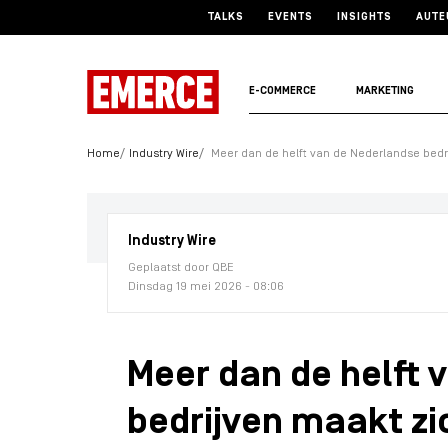
TALKS
EVENTS
INSIGHTS
AUTE
E-COMMERCE
MARKETING
Home
Industry Wire
Meer dan de helft van de Nederlandse bedri
Industry Wire
Geplaatst door QBE
Dinsdag 19 mei 2026 - 08:06
Meer dan de helft 
bedrijven maakt zi