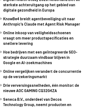
Digital Health Study 2026: Nederland ziet de
sterkste achteruitgang op het gebied van
digitale gezondheid in Europa
KnowBe4 breidt agentbeveiliging uit naar
Anthropic’s Claude met Agent Risk Manager
Online inkoop van veiligheidsschoenen
vraagt om meer productspecificaties en
snellere levering
Hoe bedrijven met een geïntegreerde SEO-
strategie duurzaam vindbaar blijven in
Google en AI-zoekmachines
Online vergelijken verandert de concurrentie
op de verzekeringsmarkt
Drie verversingssnelheden, één monitor: de
nieuwe AOC GAMING CQ32G4ZA
Seneca B.V., onderdeel van Decos
Technology Group, neemt producten en