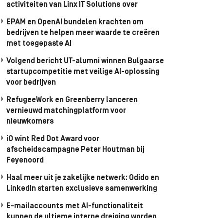
activiteiten van Linx IT Solutions over
EPAM en OpenAI bundelen krachten om
bedrijven te helpen meer waarde te creëren
met toegepaste AI
Volgend bericht UT-alumni winnen Bulgaarse
startupcompetitie met veilige AI-oplossing
voor bedrijven
RefugeeWork en Greenberry lanceren
vernieuwd matchingplatform voor
nieuwkomers
iO wint Red Dot Award voor
afscheidscampagne Peter Houtman bij
Feyenoord
Haal meer uit je zakelijke netwerk: Odido en
LinkedIn starten exclusieve samenwerking
E-mailaccounts met AI-functionaliteit
kunnen de ultieme interne dreiging worden