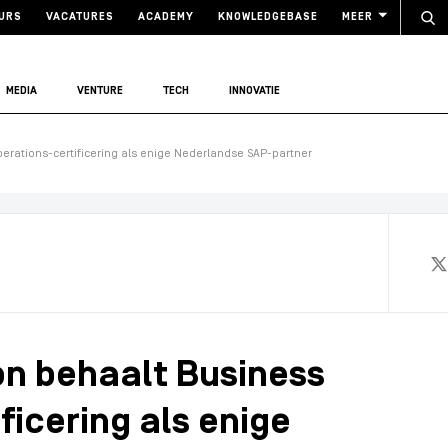
URS
VACATURES
ACADEMY
KNOWLEDGEBASE
MEER
MEDIA
VENTURE
TECH
INNOVATIE
erations-certificering als enige Nederlandse SAP-partner
n behaalt Business
ficering als enige