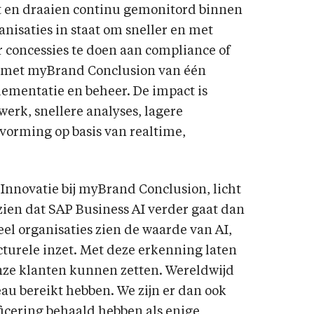
 en draaien continu gemonitord binnen
anisaties in staat om sneller en met
r concessies te doen aan compliance of
zij met myBrand Conclusion van één
plementatie en beheer. De impact is
erk, snellere analyses, lagere
tvorming op basis van realtime,
 Innovatie bij myBrand Conclusion, licht
 zien dat SAP Business AI verder gaat dan
eel organisaties zien de waarde van AI,
cturele inzet. Met deze erkenning laten
nze klanten kunnen zetten. Wereldwijd
iveau bereikt hebben. We zijn er dan ook
ificering behaald hebben als enige