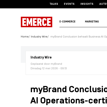
TALKS
EVENTS
INSIGHTS
AUTE
E-COMMERCE
MARKETING
Home
Industry Wire
myBrand Conclusion behaalt Business AI Op
Industry Wire
Geplaatst door myBrand
Dinsdag 12 mei 2026 - 09:13
myBrand Conclusio
AI Operations-certi