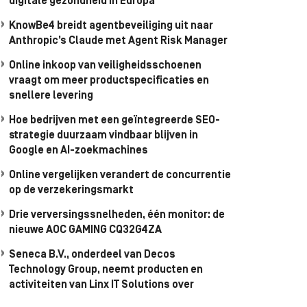
digitale gezondheid in Europa
KnowBe4 breidt agentbeveiliging uit naar
Anthropic’s Claude met Agent Risk Manager
Online inkoop van veiligheidsschoenen
vraagt om meer productspecificaties en
snellere levering
Hoe bedrijven met een geïntegreerde SEO-
strategie duurzaam vindbaar blijven in
Google en AI-zoekmachines
Online vergelijken verandert de concurrentie
op de verzekeringsmarkt
Drie verversingssnelheden, één monitor: de
nieuwe AOC GAMING CQ32G4ZA
Seneca B.V., onderdeel van Decos
Technology Group, neemt producten en
activiteiten van Linx IT Solutions over