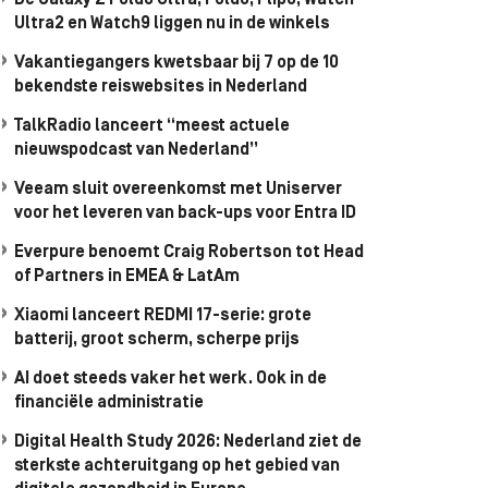
De Galaxy Z Fold8 Ultra, Fold8, Flip8, Watch
Ultra2 en Watch9 liggen nu in de winkels
Vakantiegangers kwetsbaar bij 7 op de 10
bekendste reiswebsites in Nederland
TalkRadio lanceert “meest actuele
nieuwspodcast van Nederland”
Veeam sluit overeenkomst met Uniserver
voor het leveren van back-ups voor Entra ID
Everpure benoemt Craig Robertson tot Head
of Partners in EMEA & LatAm
Xiaomi lanceert REDMI 17-serie: grote
batterij, groot scherm, scherpe prijs
AI doet steeds vaker het werk. Ook in de
financiële administratie
Digital Health Study 2026: Nederland ziet de
sterkste achteruitgang op het gebied van