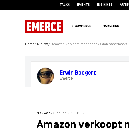
TALKS
EVENTS
INSIGHTS
AUTE
E-COMMERCE
MARKETING
Home
Nieuws
Amazon verkoopt meer ebooks dan paperbacks
Erwin Boogert
Emerce
-
Nieuws
28 januari 2011 - 14:00
Amazon verkoopt 