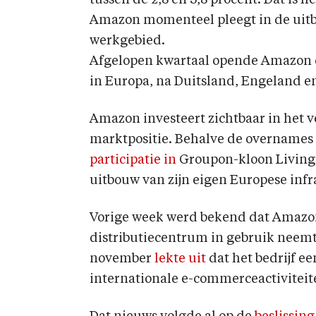
tussen de 2,8 en 3,8 procent. Dat is h
Amazon momenteel pleegt in de uitb
werkgebied.
Afgelopen kwartaal opende Amazon ee
in Europa, na Duitsland, Engeland en
Amazon investeert zichtbaar in het v
marktpositie. Behalve de overnames
participatie in
Groupon-kloon Livingso
uitbouw van zijn eigen Europese infr
Vorige week werd bekend dat Amazon
distributiecentrum in gebruik nee
november
lekte uit
dat het bedrijf e
internationale e-commerceactiviteite