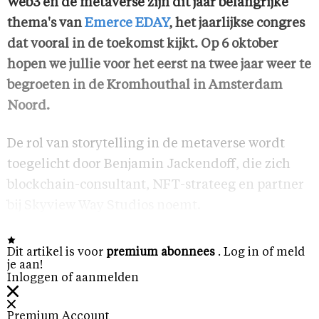
Web3 en de metaverse zijn dit jaar belangrijke
thema's van
Emerce EDAY
, het jaarlijkse congres
dat vooral in de toekomst kijkt. Op 6 oktober
hopen we jullie voor het eerst na twee jaar weer te
begroeten in de Kromhouthal in Amsterdam
Noord.
De rol van storytelling in de metaverse wordt
toegelicht door Benjamin Jackendoff, die zich
blockchain-consultant, NFT-strateeg en partner
bij Skyview Way Studios noemt.
Dit artikel is voor
premium abonnees
. Log in of meld
je aan!
Inloggen of aanmelden
Premium Account