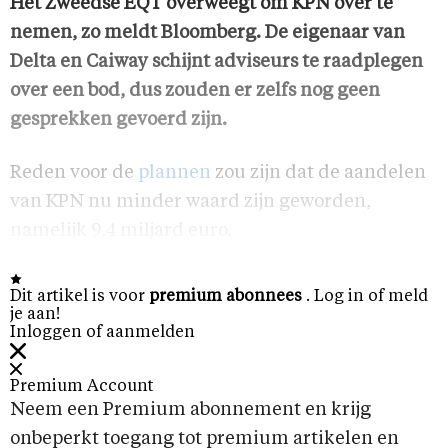
Het Zweedse EQT overweegt om KPN over te
nemen, zo meldt Bloomberg. De eigenaar van
Delta en Caiway schijnt adviseurs te raadplegen
over een bod, dus zouden er zelfs nog geen
gesprekken gevoerd zijn.
Reden voor de
plannen
zou zijn dat de aandelen
van KPN nu minder waard zijn geworden,
namelijk 9,4 miljard euro.
Dit artikel is voor
premium abonnees
. Log in of meld
je aan!
Inloggen of aanmelden
Premium Account
Neem een Premium abonnement en krijg
onbeperkt toegang tot premium artikelen en