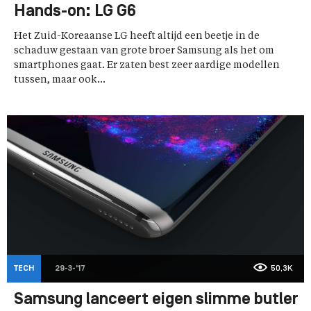
Hands-on: LG G6
Het Zuid-Koreaanse LG heeft altijd een beetje in de
schaduw gestaan van grote broer Samsung als het om
smartphones gaat. Er zaten best zeer aardige modellen
tussen, maar ook...
TECH
29-3-'17
50,3K
Samsung lanceert eigen slimme butler