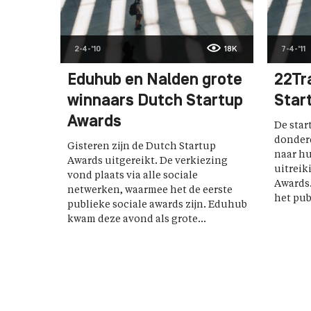
2-4-'10
18K
7-4-'11
Eduhub en Nalden grote
22Tr
winnaars Dutch Startup
Star
Awards
De star
donder
Gisteren zijn de Dutch Startup
naar hu
Awards uitgereikt. De verkiezing
uitreik
vond plaats via alle sociale
Awards
netwerken, waarmee het de eerste
het pub
publieke sociale awards zijn. Eduhub
kwam deze avond als grote...