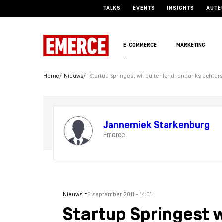
TALKS
EVENTS
INSIGHTS
AUTE
E-COMMERCE
MARKETING
Home
Nieuws
Startup Springest wil buitenland, ondanks achter
Jannemiek Starkenburg
Emerce
-
Nieuws
6 september 2011 - 14:01
Startup Springest w