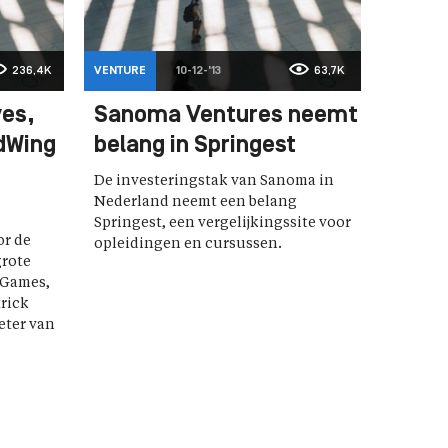
236,4K
VENTURE
10-12-'13
63,7K
es,
Sanoma Ventures neemt
dWing
belang in Springest
De investeringstak van Sanoma in
Nederland neemt een belang
Springest, een vergelijkingssite voor
r de
opleidingen en cursussen.
grote
 Games,
rick
eter van