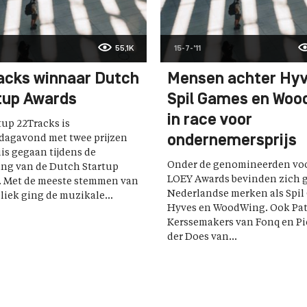
55,1K
15-7-'11
acks winnaar Dutch
Mensen achter Hyv
tup Awards
Spil Games en Woo
in race voor
tup 22Tracks is
ondernemersprijs
dagavond met twee prijzen
is gegaan tijdens de
Onder de genomineerden voo
ing van de Dutch Startup
LOEY Awards bevinden zich 
. Met de meeste stemmen van
Nederlandse merken als Spil
liek ging de muzikale...
Hyves en WoodWing. Ook Pat
Kerssemakers van Fonq en Pi
der Does van...