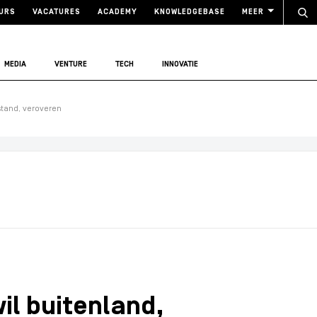
URS
VACATURES
ACADEMY
KNOWLEDGEBASE
MEER
MEDIA
VENTURE
TECH
INNOVATIE
stand, veroveren
il buitenland,