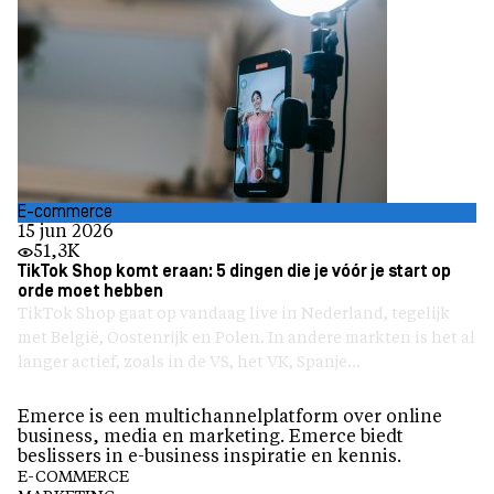
E-commerce
15 jun 2026
51,3K
TikTok Shop komt eraan: 5 dingen die je vóór je start op
orde moet hebben
TikTok Shop gaat op vandaag live in Nederland, tegelijk
met België, Oostenrijk en Polen. In andere markten is het al
langer actief, zoals in de VS, het VK, Spanje...
Emerce is een multichannelplatform over online
business, media en marketing. Emerce biedt
beslissers in e-business inspiratie en kennis.
E-COMMERCE