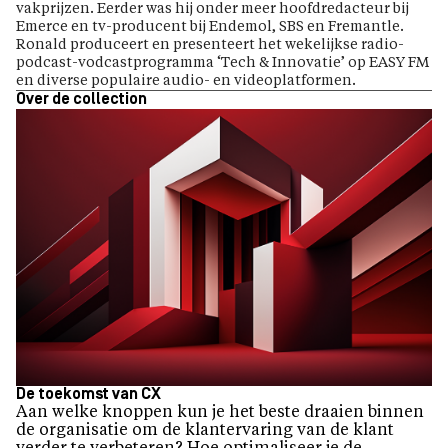
vakprijzen. Eerder was hij onder meer hoofdredacteur bij
Emerce en tv-producent bij Endemol, SBS en Fremantle.
Ronald produceert en presenteert het wekelijkse radio-
podcast-vodcastprogramma ‘Tech & Innovatie’ op EASY FM
en diverse populaire audio- en videoplatformen.
Over de collection
De toekomst van CX
Aan welke knoppen kun je het beste draaien binnen
de organisatie om de klantervaring van de klant