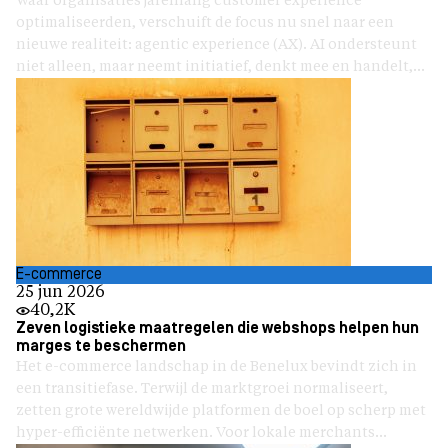
Waar organisaties jarenlang customer experience
optimaliseerden, verschuift de focus nu snel naar een
nieuwe realiteit: agentic experience (AX). AI ondersteunt
niet alleen, maar neemt initiatief, denkt mee en handelt,...
E-commerce
25 jun 2026
40,2K
Zeven logistieke maatregelen die webshops helpen hun
marges te beschermen
Het e-commerce landschap in de Benelux bevindt zich in
een transitiefase. Terwijl de marktgroei normaliseert,
zetten grote wereldwijde platformen de boel op scherp met
hyper-efficiënte netwerken. Voor lokale merchants...