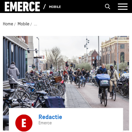
MOBILE
Home
Mobile
Wanneer brengen horeca en retail on-the-go bestelle
Redactie
Emerce