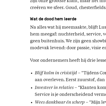
zijn onze grootste klant, maar het in
creëren we sfeer. Goud, chesterfield
Wat de dood hem leerde
Na alles wat hij meemaakte, blijft L
hem meegaf: nuchterheid, service, v
geen buitenhuis. We zijn geen showbi
modevak levend: door passie, visie 
Voor ondernemers heeft hij drie less
Blijf kalm in crisistijd
– “Tijdens Co
aan overleven. Eerst zuurstof, dan 
Investeer in relaties
– “Klanten kome
Service is je onderscheidend verm
Wees dankbaar én scherp
– “Mijn le