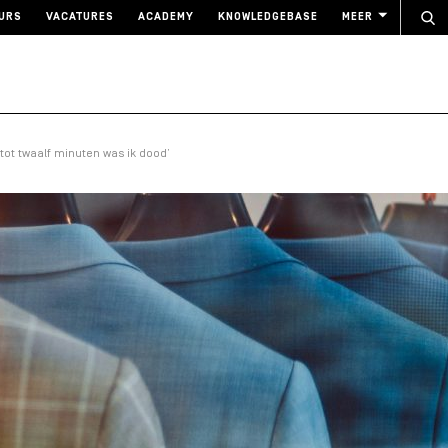
URS
VACATURES
ACADEMY
KNOWLEDGEBASE
MEER
tot twaalf minuten was ik dood’