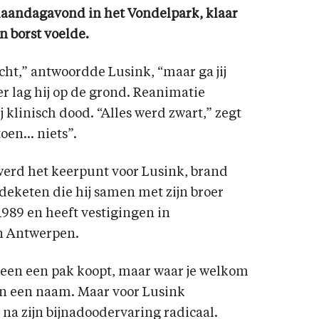
aandagavond in het Vondelpark, klaar
n borst voelde.
echt,” antwoordde Lusink, “maar ga jij
er lag hij op de grond. Reanimatie
j klinisch dood. “Alles werd zwart,” zegt
toen… niets”.
 werd het keerpunt voor Lusink, brand
eketen die hij samen met zijn broer
 1989 en heeft vestigingen in
n Antwerpen.
alleen een pak koopt, maar waar je welkom
n een naam. Maar voor Lusink
 na zijn bijnadoodervaring radicaal.