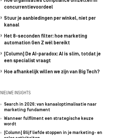
Hoe organisaties compliance omzetten in
concurrentievoordeel
Stuur je aanbiedingen per winkel, niet per
kanaal
Het 8-seconden filter: hoe marketing
automation Gen Z wél bereikt
[Column] De AI-paradox: AI is slim, totdat je
een specialist vraagt
Hoe afhankelijk willen we zijn van Big Tech?
NIEUWE INSIGHTS
Search in 2026: van kanaaloptimalisatie naar
marketing fundament
Wanneer fulfilment een strategische keuze
wordt
[Column] Blijf liefde stoppen in je marketing- en