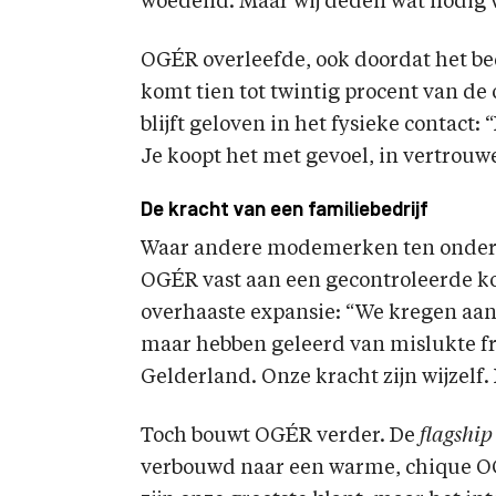
woedend. Maar wij deden wat nodig 
OGÉR overleefde, ook doordat het be
komt tien tot twintig procent van d
blijft geloven in het fysieke contact: 
Je koopt het met gevoel, in vertrouw
De kracht van een familiebedrijf
Waar andere modemerken ten onder g
OGÉR vast aan een gecontroleerde ko
overhaaste expansie: “We kregen aan
maar hebben geleerd van mislukte f
Gelderland. Onze kracht zijn wijzelf.
Toch bouwt OGÉR verder. De
flagship
verbouwd naar een warme, chique OGÉ