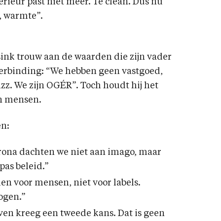
terieur past niet meer. Te clean. Dus nu
s, warmte”.
usink trouw aan de waarden die zijn vader
erbinding: “We hebben geen vastgoed,
zz. We zijn OGÉR”. Toch houdt hij het
en mensen.
en:
rona dachten we niet aan imago, maar
pas beleid.”
n voor mensen, niet voor labels.
ogen.”
ven kreeg een tweede kans. Dat is geen