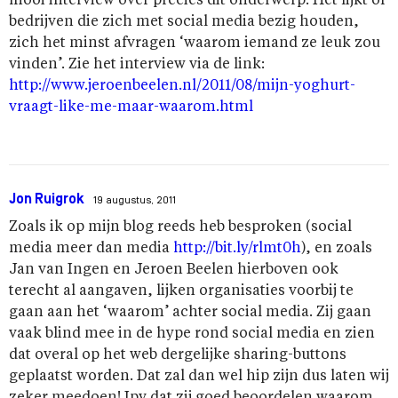
mooi interview over precies dit onderwerp. Het lijkt of
bedrijven die zich met social media bezig houden,
zich het minst afvragen ‘waarom iemand ze leuk zou
vinden’. Zie het interview via de link:
http://www.jeroenbeelen.nl/2011/08/mijn-yoghurt-
vraagt-like-me-maar-waarom.html
Jon Ruigrok
19 augustus, 2011
Zoals ik op mijn blog reeds heb besproken (social
media meer dan media
http://bit.ly/rlmt0h
), en zoals
Jan van Ingen en Jeroen Beelen hierboven ook
terecht al aangaven, lijken organisaties voorbij te
gaan aan het ‘waarom’ achter social media. Zij gaan
vaak blind mee in de hype rond social media en zien
dat overal op het web dergelijke sharing-buttons
geplaatst worden. Dat zal dan wel hip zijn dus laten wij